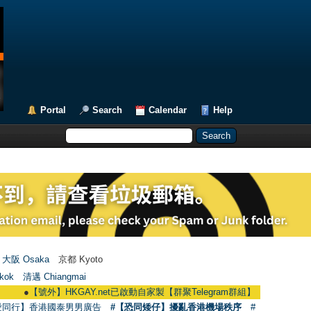
Portal
Search
Calendar
Help
大阪 Osaka
京都 Kyoto
kok
清邁 Chiangmai
●
【號外】HKGAY.net已啟動自家製【群聚Telegram群組】 HKGAY.net has already 
愛同行】香港國泰男男廣告
#【恐同矮仔】擾亂香港機場秩序
#