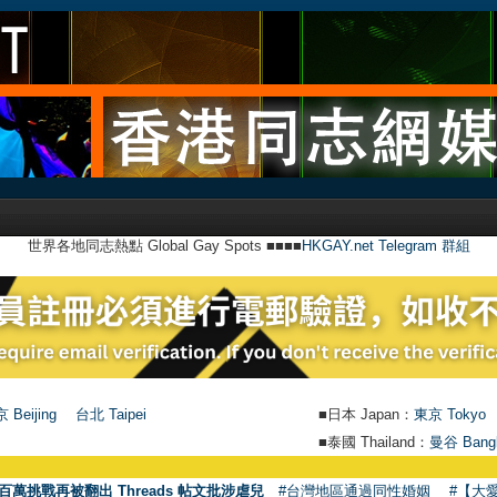
世界各地同志熱點 Global Gay Spots ■■■■
HKGAY.net Telegram 群組
 Beijing
台北 Taipei
■日本 Japan：
東京 Tokyo
■泰國 Thailand：
曼谷 Bang
百萬挑戰再被翻出 Threads 帖文批涉虐兒
#台灣地區通過同性婚姻
#【大