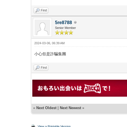
Find
5re8788
Senior Member
2024-03-06, 06:39 AM
小心佢是詐騙集團
Find
«
Next Oldest
|
Next Newest
»
View a Printable Version