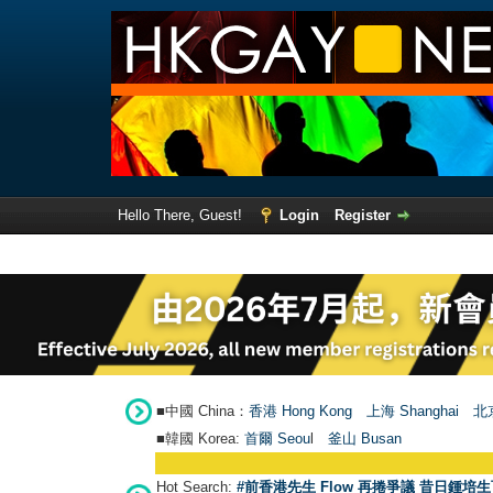
Hello There, Guest!
Login
Register
■中國 China：
香港 Hong Kong
上海 Shanghai
北京
■韓國 Korea:
首爾 Seou
l
釜山 Busan
Hot Search:
#前香港先生 Flow 再捲爭議 昔日鍾培生