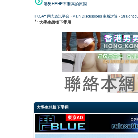
港男HEHE率漸高的原因
HKGAY 同志資訊平台
›
Main Discussions 主版討論
›
Straight
大學生想搵下零用
0 Vote(s) - 0 Average
1
2
3
4
5
大學生想搵下零用