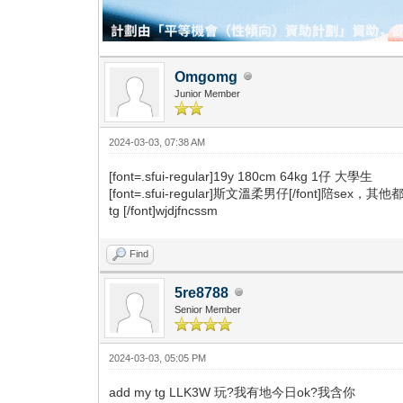
Omgomg
Junior Member
2024-03-03, 07:38 AM
[font=.sfui-regular]19y 180cm 64kg 1仔 大學生
[font=.sfui-regular]斯文溫柔男仔[/font]陪sex，其他
tg [/font]wjdjfncssm
Find
5re8788
Senior Member
2024-03-03, 05:05 PM
add my tg LLK3W 玩?我有地今日ok?我含你