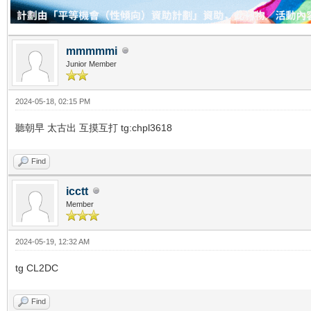
mmmmmi
Junior Member
2024-05-18, 02:15 PM
聽朝早 太古出 互摸互打 tg:chpl3618
Find
icctt
Member
2024-05-19, 12:32 AM
tg CL2DC
Find