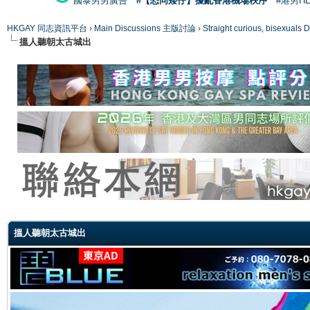
國泰男男廣告
#【恐同矮仔】擾亂香港機場秩序
#港男H
HKGAY 同志資訊平台
›
Main Discussions 主版討論
›
Straight curious, bise
搵人聽朝太古城出
ge
搵人聽朝太古城出