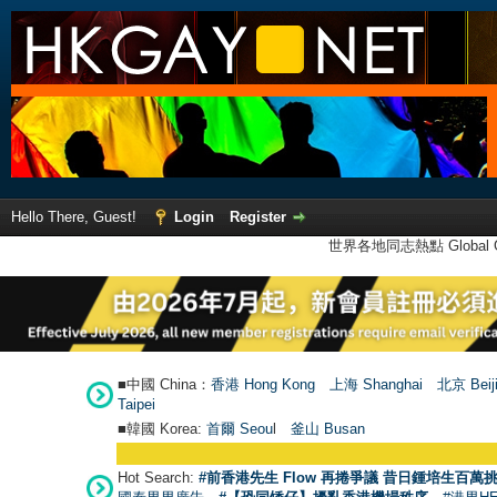
Hello There, Guest!
Login
Register
世界各地同志熱點 Global Ga
■中國 China：
香港 Hong Kong
上海 Shanghai
北京 Beij
Taipei
■韓國 Korea:
首爾 Seou
l
釜山 Busan
Hot Search:
#前香港先生 Flow 再捲爭議 昔日鍾培生百萬挑