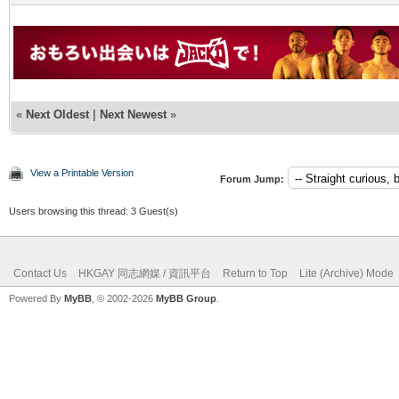
«
Next Oldest
|
Next Newest
»
View a Printable Version
Forum Jump:
Users browsing this thread: 3 Guest(s)
Contact Us
HKGAY 同志網媒 / 資訊平台
Return to Top
Lite (Archive) Mode
Powered By
MyBB
, © 2002-2026
MyBB Group
.