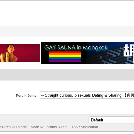
Forum Jump:
te (Archive) Mode
Mark All Forums Read
RSS Syndication