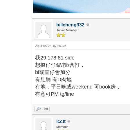
billcheng332
Junior Member
2024-05-23, 07:56 AM
我29 178 81 side
想搵仔仔
錫/攬/
含打，
bi或直仔會加分
有肚腩 有D肉地
冇地，平日晚或weekend 可book房，
有意可PM tg/line
Find
icctt
Member