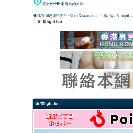
港男HEHE率漸高的原因
HKGAY 同志資訊平台
›
Main Discussions 主版討論
›
Straight
Bi 搵light fun
0 Vote(s) - 0 Average
1
2
3
4
5
Bi 搵light fun