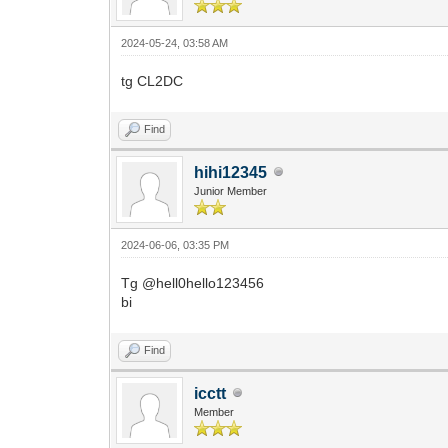
2024-05-24, 03:58 AM
tg CL2DC
Find
hihi12345
Junior Member
2024-06-06, 03:35 PM
Tg @hell0hello123456
bi
Find
icctt
Member