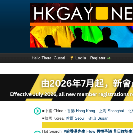
Hello There, Guest!
Login
Register
■中國 China：
香港 Hong Kong
上海 Shanghai
北京
■韓國 Korea:
首爾 Seou
l
釜山 Busan
Hot Search:
#前香港先生 Flow 再捲爭議 昔日鍾培生