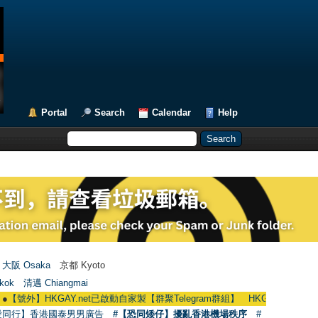
Portal
Search
Calendar
Help
大阪 Osaka
京都 Kyoto
kok
清邁 Chiangmai
】HKGAY.net已啟動自家製【群聚Telegram群組】 HKGAY.net has already open
愛同行】香港國泰男男廣告
#【恐同矮仔】擾亂香港機場秩序
#