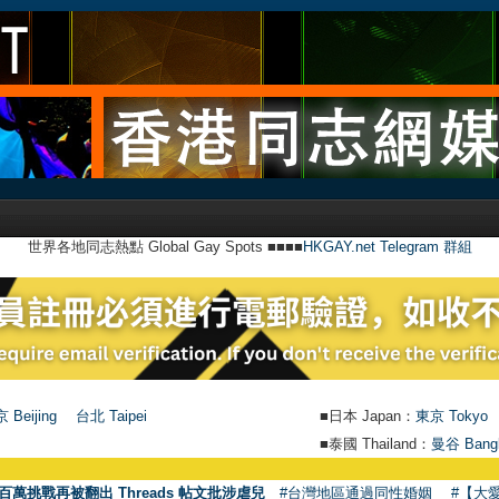
世界各地同志熱點 Global Gay Spots ■■■■
HKGAY.net Telegram 群組
 Beijing
台北 Taipei
■日本 Japan：
東京 Tokyo
■泰國 Thailand：
曼谷 Bang
●
【號外
百萬挑戰再被翻出 Threads 帖文批涉虐兒
#台灣地區通過同性婚姻
#【大