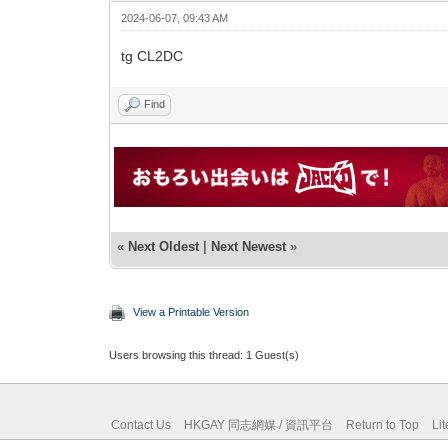
2024-06-07, 09:43 AM
tg CL2DC
Find
«
Next Oldest
|
Next Newest
»
View a Printable Version
Users browsing this thread: 1 Guest(s)
Contact Us
HKGAY 同志網媒 / 資訊平台
Return to Top
Li