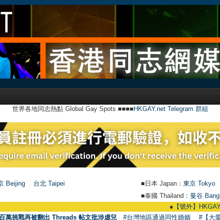
世界各地同志熱點 Global Gay Spots ■■■■
HKGAY.net Telegram 群組
 Beijing
台北 Taipei
■日本 Japan：
東京 Tokyo
■泰國 Thailand：
曼谷 Bang
●
【號外】HKGAY.net已啟動
百萬挑戰再被翻出 Threads 帖文批涉虐兒
#台灣地區通過同性婚姻
#【大