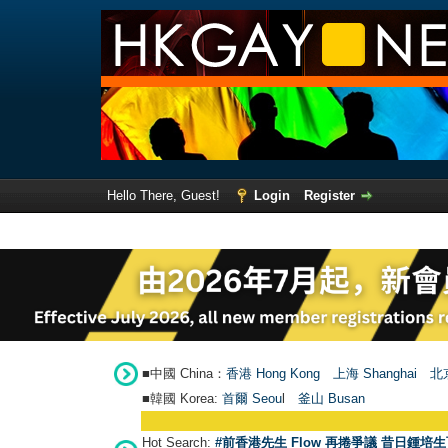
Hello There, Guest!
Login
Register
■中國 China：
香港 Hong Kong
上海 Shanghai
北京
■韓國 Korea:
首爾 Seou
l
釜山 Busan
Hot Search:
#前香港先生 Flow 再捲爭議 昔日鍾培生