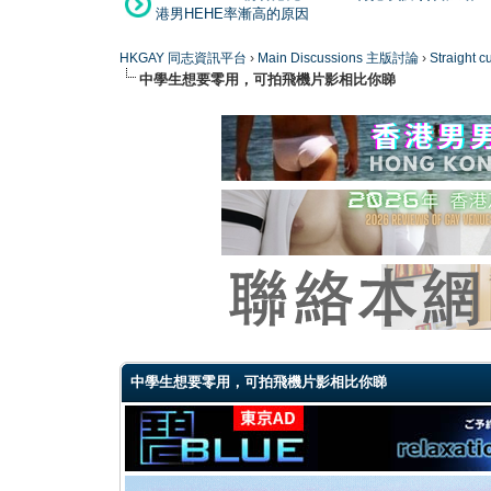
港男HEHE率漸高的原因
HKGAY 同志資訊平台
›
Main Discussions 主版討論
›
Straight
中學生想要零用，可拍飛機片影相比你睇
0 Vote(s) - 0 Average
1
2
3
4
5
中學生想要零用，可拍飛機片影相比你睇