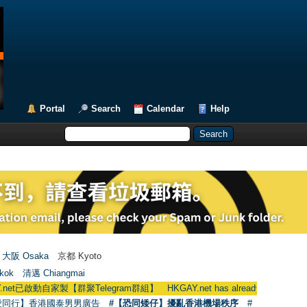
Portal
Search
Calendar
Help
大阪 Osaka
京都 Kyoto
kok
清邁 Chiangmai
自家製【群聚Telegram群組】 HKGAY.net has already opened a home-made
愛同行】香港國泰男男廣告
#【恐同矮仔】擾亂香港機場秩序
#