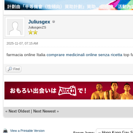
Juliusgex
JuliusgexZS
2025-11-07, 07:15 AM
farmacia online Italia
comprare medicinali online senza ricetta
top f
Find
«
Next Oldest
|
Next Newest
»
View a Printable Version
Forum Jump: