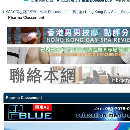
國泰男男廣告
#【恐同矮仔】擾亂香港機場秩序
#港男H
HKGAY 同志資訊平台
›
Main Discussions 主版討論
›
Hong Kong Gay Spas
Pharma Classement
ge
Pharma Classement