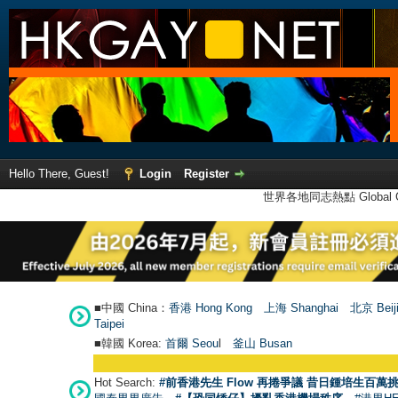
Hello There, Guest!
Login
Register
世界各地同志熱點 Global Ga
■中國 China：
香港 Hong Kong
上海 Shanghai
北京 Beij
Taipei
■韓國 Korea:
首爾 Seou
l
釜山 Busan
Hot Search:
#前香港先生 Flow 再捲爭議 昔日鍾培生百萬挑