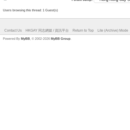
Users browsing this thread: 1 Guest(s)
Contact Us
HKGAY 同志網媒 / 資訊平台
Return to Top
Lite (Archive) Mode
Powered By
MyBB
, © 2002-2026
MyBB Group
.