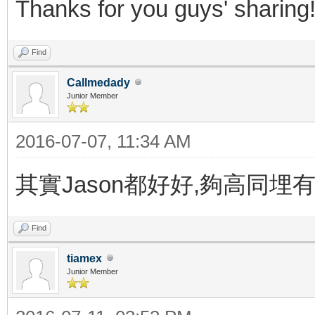
Thanks for you guys' sharing
Find
Callmedady
Junior Member
2016-07-07, 11:34 AM
其實Jason都好好,夠高同埋
Find
tiamex
Junior Member