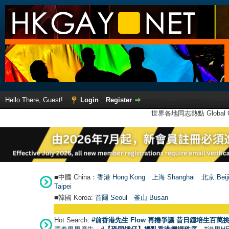
Hello There, Guest!
Login
Register
世界各地同志熱點 Global Ga
■中國 China：
香港 Hong Kong
上海 Shanghai
北京 Beij
Taipei
■韓國 Korea:
首爾 Seou
l
釜山 Busan
Hot Search:
#前香港先生 Flow 再捲爭議 昔日鍾培生百萬挑