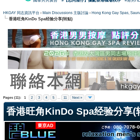
國泰男男廣告
#【恐同矮仔】擾亂香港機場秩序
#港男H
HKGAY 同志資訊平台
›
Main Discussions 主版討論
›
Hong Kong Gay Spas
香港旺角KinDo Spa经验分享(转贴)
ge
Pages (11):
1
2
3
4
5
...
11
Next »
香港旺角KinDo Spa经验分享(