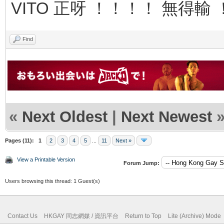
VITO 正呀 ！！！！ 無得輸
Find
«
Next Oldest
|
Next Newest
Pages (11):
1
2
3
4
5
...
11
Next »
View a Printable Version
Forum Jump:
Users browsing this thread: 1 Guest(s)
Contact Us
HKGAY 同志網媒 / 資訊平台
Return to Top
Lite (Archive) Mode