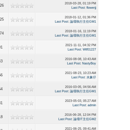
2018-03-28, 01:19 PM
26
Last Post
:
flowerjj
2018-01-12, 01:36 PM
25
Last Post
:
論壇執行主任GM1
2018-01-16, 11:19 PM
74
Last Post
:
論壇執行主任GM1
2021-11-11, 04:32 PM
01
Last Post
:
Wtf01227
2016-08-08, 10:43 AM
43
Last Post
:
NastyBoy
2021-08-23, 10:23 AM
56
Last Post
:
水象仔
2016-03-05, 04:56 AM
64
Last Post
:
論壇執行主任GM1
2023-05-03, 05:27 AM
31
Last Post
:
admin
2016-06-28, 12:04 PM
18
Last Post
:
論壇IT主任GM2
2021-06-25, 09:41 AM