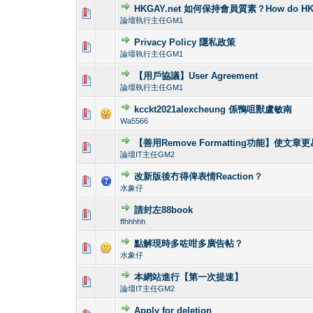
HKGAY.net 如何保持會員質素？How do HKGAY.ne
0 Vote(s) - 0 out o
1
論壇執行主任GM1
Privacy Policy 隱私政策
0 Vote(s) - 0 out o
1
論壇執行主任GM1
【用戶協議】User Agreement
0 Vote(s) - 0 out o
1
論壇執行主任GM1
kcckt2021alexcheung 係鴨咀獸盧敏南
0 Vote(s) - 0 out o
1
Wa5566
【善用Remove Formatting功能】使文章
0 Vote(s) - 0 out o
1
論壇IT主任GM2
改新版後冇得俾表情Reaction？
0 Vote(s) - 0 out o
1
水象仔
請封左88book
0 Vote(s) - 0 out o
1
ffhhhhh
點解現時多咗咁多廣告帖？
0 Vote(s) - 0 out o
1
水象仔
本網站進行【第一次提速】
0 Vote(s) - 0 out o
1
論壇IT主任GM2
Apply for deletion