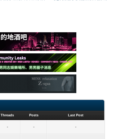
Threads
Posts
Last Post
-
-
-