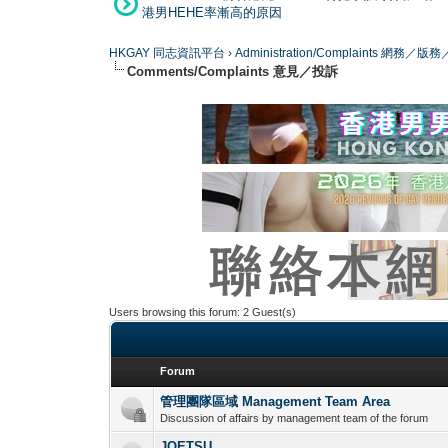
港男HEHE率漸高的原因
HKGAY 同志資訊平台
›
Administration/Complaints 網務
Comments/Complaints 意見／投訴
Users browsing this forum: 2 Guest(s)
Forum
管理團隊區域 Management Team Area
Discussion of affairs by management team of the forum
JOETSU