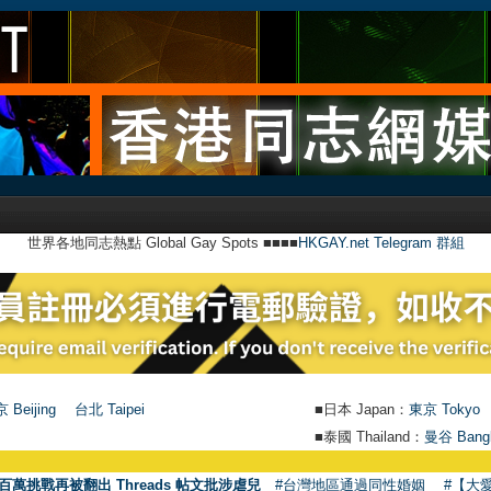
世界各地同志熱點 Global Gay Spots ■■■■
HKGAY.net Telegram 群組
 Beijing
台北 Taipei
■日本 Japan：
東京 Tokyo
■泰國 Thailand：
曼谷 Bang
百萬挑戰再被翻出 Threads 帖文批涉虐兒
#台灣地區通過同性婚姻
#【大