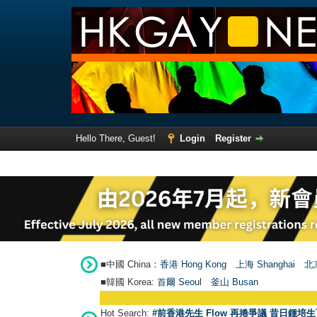
Hello There, Guest!
Login
Register
■中國 China：
香港 Hong Kong
上海 Shanghai
北京
■韓國 Korea:
首爾 Seou
l
釜山 Busan
Hot Search:
#前香港先生 Flow 再捲爭議 昔日鍾培生