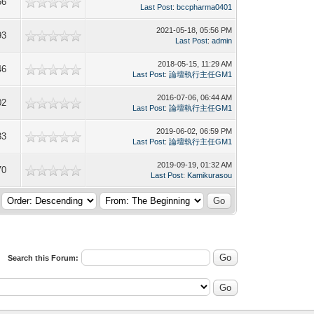
56
Last Post
:
bccpharma0401
2021-05-18, 05:56 PM
93
Last Post
:
admin
2018-05-15, 11:29 AM
46
Last Post
:
論壇執行主任GM1
2016-07-06, 06:44 AM
02
Last Post
:
論壇執行主任GM1
2019-06-02, 06:59 PM
83
Last Post
:
論壇執行主任GM1
2019-09-19, 01:32 AM
70
Last Post
:
Kamikurasou
Search this Forum: