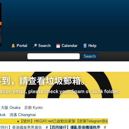
Portal
Search
Calendar
Help
大阪 Osaka
京都 Kyoto
kok
清邁 Chiangmai
●
【號外】HKGAY.net已啟動自家製【群聚Telegram群組】 HKGAY.net has alrea
愛同行】香港國泰男男廣告
#【恐同矮仔】擾亂香港機場秩序
#