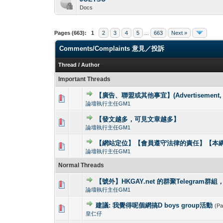
Docs
Pages (663):
1
2
3
4
5
...
663
Next »
Comments/Complaints 意見／投訴
Thread
/
Author
Important Threads
【廣告、聯盟或其他事宜】(Advertisement, Allia
0 Vote(s) - 0 out o
1
論壇執行主任GM1
【發文越多，可見文章越多】
0 Vote(s) - 0 out o
1
論壇執行主任GM1
【網站定位】【會員遵守法律的責任】【本網
0 Vote(s) - 0 out o
1
論壇執行主任GM1
Normal Threads
【號外】HKGAY.net 的群聚Telegram群
0 Vote(s) - 0 out o
1
論壇執行主任GM1
建議: 我覺得呢個網搞D boys group活動
(P
0 Vote(s) - 0 out o
1
皇仁仔