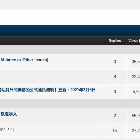
Replies
Views
nce or Other Issues)
f 5 in Average
2
3
4
5
0
35,5
f 5 in Average
2
3
4
5
8
22,4
站對外間機構的公式通訊機制】更新：2021年2月5日
f 5 in Average
2
3
4
5
0
5,9
組，歡迎加入
f 5 in Average
2
3
4
5
2
55,9
ages:
1
2
)
f 5 in Average
2
3
4
5
15
27,7