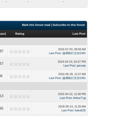
-
-
-
Mark this forum read
|
Subscribe to this forum
[
asc
]
Rating
Last Post
2016-07-03, 09:58 AM
87
Last Post
:
論壇執行主任GM1
2024-04-23, 02:57 PM
57
Last Post
:
jasonjo
2016-06-28, 11:57 AM
09
Last Post
:
論壇執行主任GM1
2025-04-22, 11:58 PM
13
Last Post
:
ArthurTug
2018-09-14, 11:26 AM
65
Last Post
:
kaka525