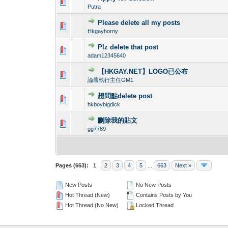
0 Vote(s) - 0 out o
1
Putra
Please delete all my posts
0 Vote(s) - 0 out o
1
Hkgayhorny
Plz delete that post
0 Vote(s) - 0 out o
1
adam12345640
【HKGAY.NET】LOGO已公布
0 Vote(s) - 0 out o
1
論壇執行主任GM1
想問點delete post
0 Vote(s) - 0 out o
1
hkboybigdick
刪除我的貼文
0 Vote(s) - 0 out o
1
gg7789
Pages (663):
1
2
3
4
5
...
663
Next »
New Posts
No New Posts
Hot Thread (New)
Contains Posts by You
Hot Thread (No New)
Locked Thread