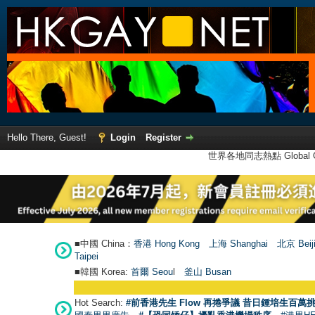
Hello There, Guest!
Login
Register
世界各地同志熱點 Global Ga
■中國 China：
香港 Hong Kong
上海 Shanghai
北京 Beij
Taipei
■韓國 Korea:
首爾 Seou
l
釜山 Busan
Hot Search:
#前香港先生 Flow 再捲爭議 昔日鍾培生百萬挑