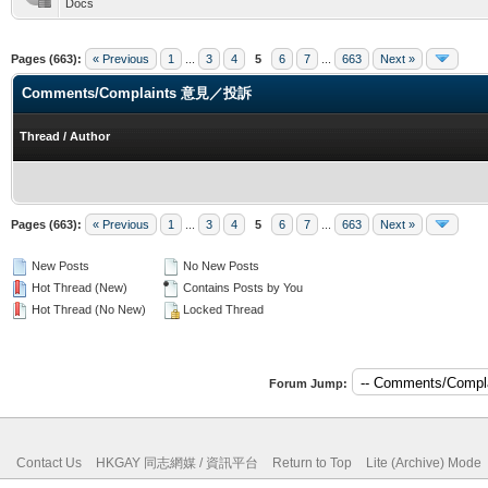
Docs
Pages (663):
« Previous
1
...
3
4
5
6
7
...
663
Next »
Comments/Complaints 意見／投訴
Thread
/
Author
Pages (663):
« Previous
1
...
3
4
5
6
7
...
663
Next »
New Posts
No New Posts
Hot Thread (New)
Contains Posts by You
Hot Thread (No New)
Locked Thread
Forum Jump:
Contact Us
HKGAY 同志網媒 / 資訊平台
Return to Top
Lite (Archive) Mode