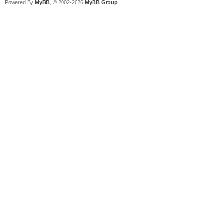
Powered By
MyBB
, © 2002-2026
MyBB Group
.