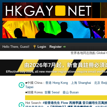
Hello There, Guest!
Login
Register
世界各地同志熱點 Global Ga
■中國 China：
香港 Hong Kong
上海 Shanghai
北京 Beij
Taipei
■韓國 Korea:
首爾 Seou
l
釜山 Busan
Hot Search:
#前香港先生 Flow 再捲爭議 昔日鍾培生百萬挑