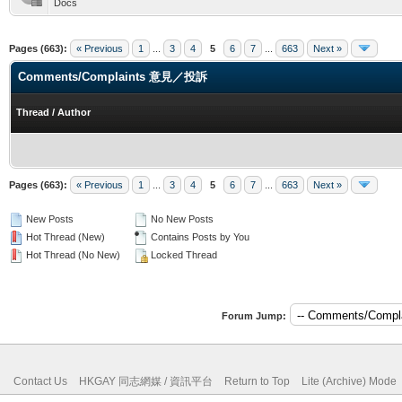
Docs
Pages (663):
« Previous
1
...
3
4
5
6
7
...
663
Next »
Comments/Complaints 意見／投訴
Thread
/
Author
Pages (663):
« Previous
1
...
3
4
5
6
7
...
663
Next »
New Posts
No New Posts
Hot Thread (New)
Contains Posts by You
Hot Thread (No New)
Locked Thread
Forum Jump:
Contact Us
HKGAY 同志網媒 / 資訊平台
Return to Top
Lite (Archive) Mode