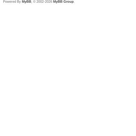
Powered By
MyBB
, © 2002-2026
MyBB Group
.