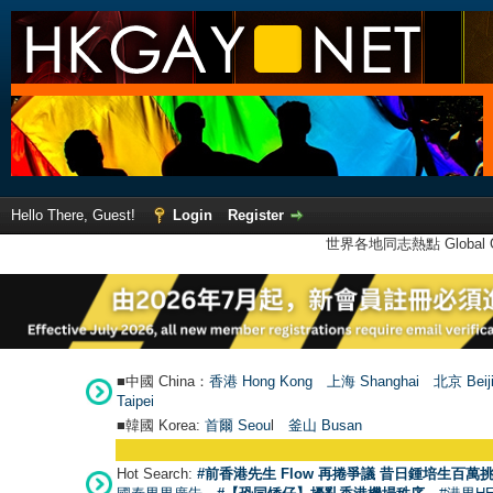
Hello There, Guest!
Login
Register
世界各地同志熱點 Global Ga
■中國 China：
香港 Hong Kong
上海 Shanghai
北京 Beij
Taipei
■韓國 Korea:
首爾 Seou
l
釜山 Busan
Hot Search:
#前香港先生 Flow 再捲爭議 昔日鍾培生百萬挑