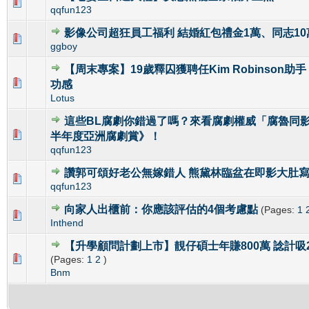
0 Vote(s) - 0 out of 5 in Average
1
2
3
4
5
qqfun123
影像公司超狂員工福利 結婚紅包禮金1萬、同志10
0 Vote(s) - 0 out of 5 in Average
1
2
3
4
5
ggboy
【周末專案】19歲釋囚獲聘任Kim Robinson助
0 Vote(s) - 0 out of 5 in Average
1
2
3
4
5
功感
Lotus
這些BL腐劇你錯過了嗎？來看腐劇權威「腐魯同影
0 Vote(s) - 0 out of 5 in Average
1
2
3
4
5
半年度亞洲腐劇賞》！
qqfun123
讚郭可頌好老公無嫁錯人 熊黛林臨盆在即影大肚
0 Vote(s) - 0 out of 5 in Average
1
2
3
4
5
qqfun123
向家人出櫃前：你應該評估的4個考慮點
(Pages:
1
0 Vote(s) - 0 out of 5 in Average
1
2
3
4
5
Inthend
【升學顧問計劃上市】靚仔碩士年賺800萬 諗計吸
0 Vote(s) - 0 out of 5 in Average
1
2
3
4
5
(Pages:
1
2
)
Bnm