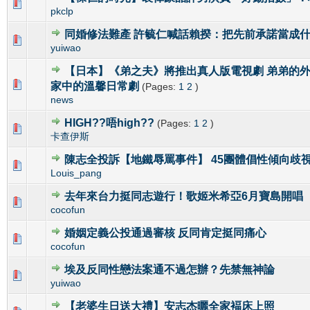
0 Vote(s) - 0 out of 5 in Average
1
2
3
4
5
pkclp
同婚修法難產 許毓仁喊話賴揆：把先前承諾當成
0 Vote(s) - 0 out of 5 in Average
1
2
3
4
5
yuiwao
【日本】《弟之夫》將推出真人版電視劇 弟弟的
0 Vote(s) - 0 out of 5 in Average
1
2
3
4
5
家中的溫馨日常劇
(Pages:
1
2
)
news
HIGH??唔high??
(Pages:
1
2
)
0 Vote(s) - 0 out of 5 in Average
1
2
3
4
5
卡查伊斯
陳志全投訴【地鐵辱罵事件】 45團體倡性傾向歧
0 Vote(s) - 0 out of 5 in Average
1
2
3
4
5
Louis_pang
去年來台力挺同志遊行！歌姬米希亞6月寶島開唱
0 Vote(s) - 0 out of 5 in Average
1
2
3
4
5
cocofun
婚姻定義公投通過審核 反同肯定挺同痛心
0 Vote(s) - 0 out of 5 in Average
1
2
3
4
5
cocofun
埃及反同性戀法案通不過怎辦？先禁無神論
0 Vote(s) - 0 out of 5 in Average
1
2
3
4
5
yuiwao
【老婆生日送大禮】安志杰曬全家褔床上照