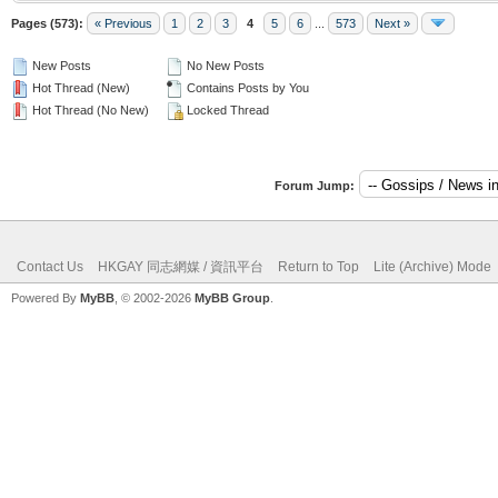
Pages (573):
« Previous
1
2
3
4
5
6
...
573
Next »
New Posts
No New Posts
Hot Thread (New)
Contains Posts by You
Hot Thread (No New)
Locked Thread
Forum Jump:
Contact Us
HKGAY 同志網媒 / 資訊平台
Return to Top
Lite (Archive) Mode
Powered By
MyBB
, © 2002-2026
MyBB Group
.