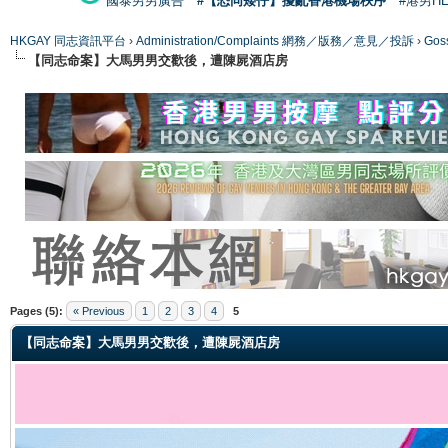
國泰男男廣告
#【恐同矮仔】擾亂香港機場秩序
#港男H
HKGAY 同志資訊平台
›
Administration/Complaints 網務／版務／意見／投訴
›
Gos
【同志命案】大馬男男交歡後，遭陳屍酒店房
ge
Pages (5):
« Previous
1
2
3
4
5
【同志命案】大馬男男交歡後，遭陳屍酒店房