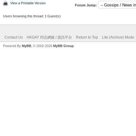
View a Printable Version
Forum Jump:
Users browsing this thread: 1 Guest(s)
Contact Us
HKGAY 同志網媒 / 資訊平台
Return to Top
Lite (Archive) Mode
Powered By
MyBB
, © 2002-2026
MyBB Group
.