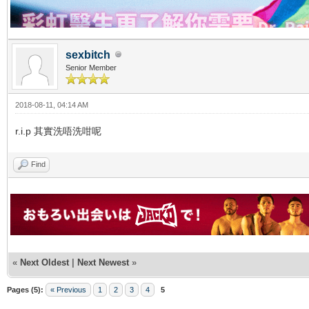
sexbitch
Senior Member
2018-08-11, 04:14 AM
r.i.p 其實洗唔洗咁呢
Find
«
Next Oldest
|
Next Newest
»
Pages (5):
« Previous
1
2
3
4
5