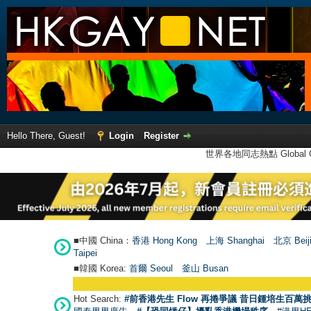
Hello There, Guest!
Login
Register
世界各地同志熱點 Global Ga
■中國 China：
香港 Hong Kong
上海 Shanghai
北京 Beij
Taipei
■韓國 Korea:
首爾 Seou
l
釜山 Busan
Hot Search:
#前香港先生 Flow 再捲爭議 昔日鍾培生百萬挑