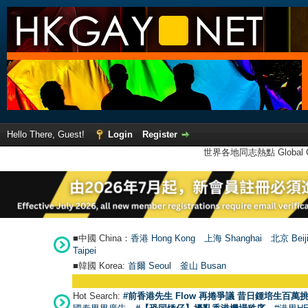
Hello There, Guest!
Login
Register
世界各地同志熱點 Global Ga
■中國 China：
香港 Hong Kong
上海 Shanghai
北京 Beij
Taipei
■韓國 Korea:
首爾 Seou
l
釜山 Busan
Hot Search:
#前香港先生 Flow 再捲爭議 昔日鍾培生百萬挑