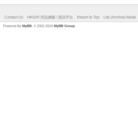
Contact Us
HKGAY 同志網媒 / 資訊平台
Return to Top
Lite (Archive) Mode
Powered By
MyBB
, © 2002-2026
MyBB Group
.