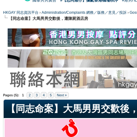
國泰男男廣告
#【恐同矮仔】擾亂香港機場秩序
#港男H
HKGAY 同志資訊平台
›
Administration/Complaints 網務／版務／意見／投訴
›
Gos
【同志命案】大馬男男交歡後，遭陳屍酒店房
ge
Pages (5):
1
2
3
4
5
Next »
【同志命案】大馬男男交歡後