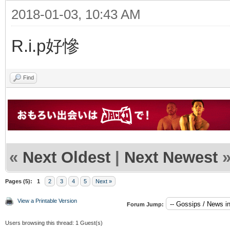
2018-01-03, 10:43 AM
R.i.p好慘
Find
«
Next Oldest
|
Next Newest
Pages (5):
1
2
3
4
5
Next »
View a Printable Version
Forum Jump:
Users browsing this thread: 1 Guest(s)