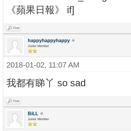
《蘋果日報》
Find
happyhappyhappy
Junior Member
2018-01-02, 11:07 AM
我都有睇丫 so sad
Find
BiLL
Junior Member