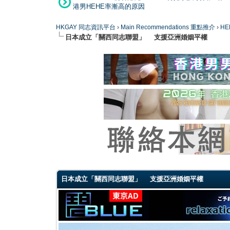
港男HEHE率漸高的原因
HKGAY 同志資訊平台
›
Main Recommendations 重點推介
›
HE
日本成立「關西同志聯盟」 支援亞洲婚姻平權
0 Vote(s) - 0 Average
1
2
3
4
5
日本成立「關西同志聯盟」 支援亞洲婚姻平權