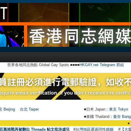
世界各地同志熱點 Global Gay Spots ■■■■
HKGAY.net Telegram 群組
 Beijing
台北 Taipei
■日本 Japan：
東京 Tokyo
■泰國 Thailand：
曼谷 Bang
●
【號外】
百萬挑戰再被翻出 Threads 帖文批涉虐兒
#台灣地區通過同性婚姻
#【大