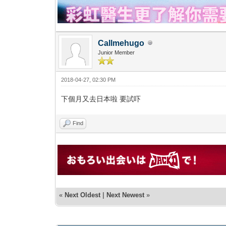
Callmehugo
Junior Member
2018-04-27, 02:30 PM
下個月又去日本啦 要試吓
Find
«
Next Oldest
|
Next Newest
»