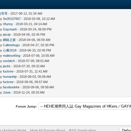
肉哥哥
- 2017-08-12, 01:34 AM
by
Ss05107657
- 2018-03-08, 10:12 AM
by
Xfunny
- 2018-03-21, 04:14 AM
by
Gaymanh
- 2018-03-24, 06:00 PM
by
pkclp
- 2018-04-05, 02:45 PM
by
網絡之家
- 2018-04-06, 06:59 AM
by
Callmehugo
- 2018-04-27, 02:30 PM
by
心癢2018
- 2018-06-15, 02:45 PM
by
malteseKing
- 2018-07-06, 10:55 AM
by
sexbitch
- 2018-07-09, 08:01 AM
by
jackk
- 2018-07-20, 09:32 AM
by
fuckme
- 2018-07-31, 11:41 AM
by
humanhip
- 2018-08-03, 05:06 AM
by
fuckme
- 2018-09-06, 09:57 AM
by
facebookkk
- 2018-09-06, 09:58 AM
by
Josie
- 2018-11-24, 09:33 AM
Forum Jump:
te (Archive) Mode
Mark All Forums Read
RSS Syndication