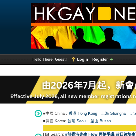
Hello There, Guest!
Login
Register
■中國 China：
香港 Hong Kong
上海 Shanghai
北京
■韓國 Korea:
首爾 Seou
l
釜山 Busan
Hot Search:
#前香港先生 Flow 再捲爭議 昔日鍾培生