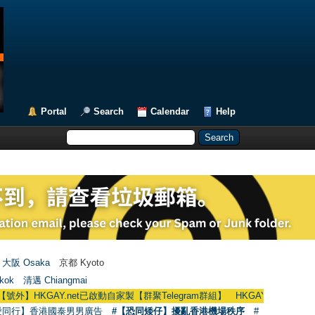
Portal
Search
Calendar
Help
大阪 Osaka
京都 Kyoto
kok
清邁 Chiangmai
HKGAY.net已啟動自家製【群聚Telegram群組】 HKGAY.net has already opened
愛同行】香港國泰男男廣告
#【恐同矮仔】擾亂香港機場秩序
#