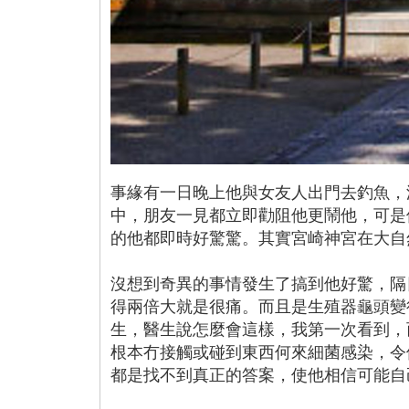
事緣有一日晚上他與女友人出門去釣魚，
中，朋友一見都立即勸阻他更鬧他，可是
的他都即時好驚驚。其實宮崎神宮在大自
沒想到奇異的事情發生了搞到他好驚，隔
得兩倍大就是很痛。而且是生殖器龜頭變
生，醫生說怎麼會這樣，我第一次看到，
根本冇接觸或碰到東西何來細菌感染，令
都是找不到真正的答案，使他相信可能自