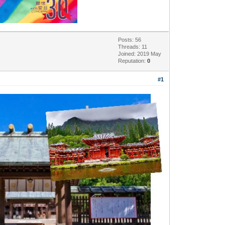
Posts: 56
Threads: 11
Joined: 2019 May
Reputation:
0
#1