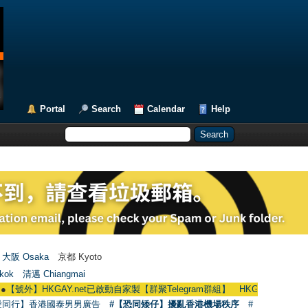
Portal
Search
Calendar
Help
大阪 Osaka
京都 Kyoto
kok
清邁 Chiangmai
啟動自家製【群聚Telegram群組】 HKGAY.net has already opened a home-ma
愛同行】香港國泰男男廣告
#【恐同矮仔】擾亂香港機場秩序
#