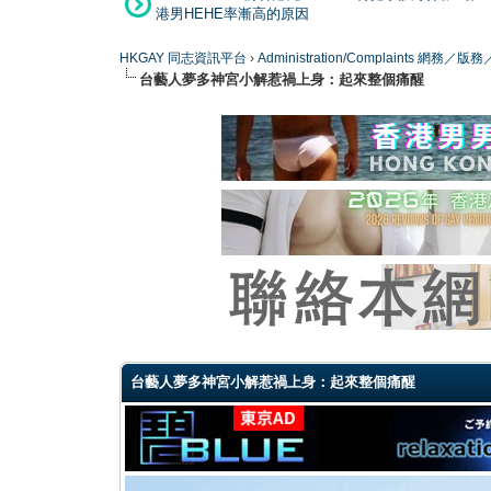
港男HEHE率漸高的原因
HKGAY 同志資訊平台
›
Administration/Complaints 網務
台藝人夢多神宮小解惹禍上身：起來整個痛醒
1 Vote(s) - 3 Average
1
2
3
4
5
台藝人夢多神宮小解惹禍上身：起來整個痛醒