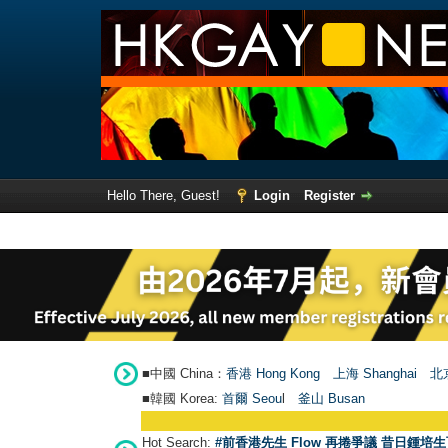
Hello There, Guest!
Login
Register
■中國 China：
香港 Hong Kong
上海 Shanghai
北京
■韓國 Korea:
首爾 Seou
l
釜山 Busan
Hot Search:
#前香港先生 Flow 再捲爭議 昔日鍾培生