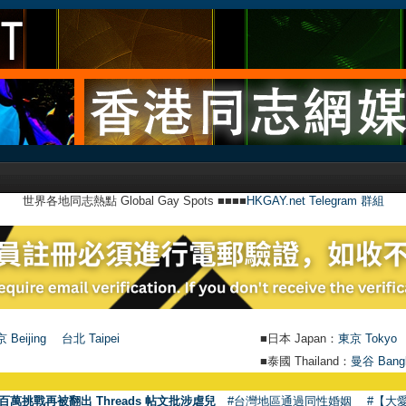
世界各地同志熱點 Global Gay Spots ■■■■
HKGAY.net Telegram 群組
 Beijing
台北 Taipei
■日本 Japan：
東京 Tokyo
■泰國 Thailand：
曼谷 Bang
●
【號外】HKGAY.net已
百萬挑戰再被翻出 Threads 帖文批涉虐兒
#台灣地區通過同性婚姻
#【大