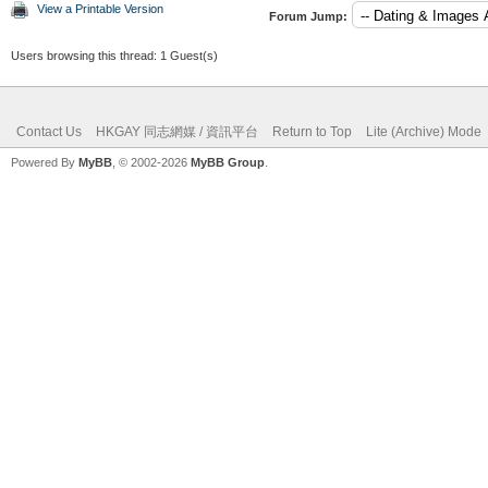
View a Printable Version
Forum Jump:
Users browsing this thread: 1 Guest(s)
Contact Us
HKGAY 同志網媒 / 資訊平台
Return to Top
Lite (Archive) Mode
Powered By
MyBB
, © 2002-2026
MyBB Group
.