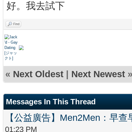
好。我去試下
Find
«
Next Oldest
|
Next Newest
Messages In This Thread
【公益廣告】Men2Men：早
01:23 PM