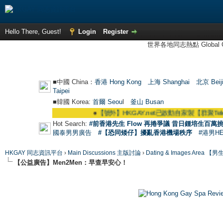
Hello There, Guest!
Login
Register
世界各地同志熱點 Global Ga
■中國 China：
香港 Hong Kong
上海 Shanghai
北京 Beij
Taipei
■韓國 Korea:
首爾 Seou
l
釜山 Busan
●
【號外】HKGAY.net已啟動自家製【群聚Telegram群組】 HKGAY.
Hot Search:
#前香港先生 Flow 再捲爭議 昔日鍾培生百萬挑
國泰男男廣告
#【恐同矮仔】擾亂香港機場秩序
#港男H
HKGAY 同志資訊平台
›
Main Discussions 主版討論
›
Dating & Images Ar
【公益廣告】Men2Men：早查早安心！