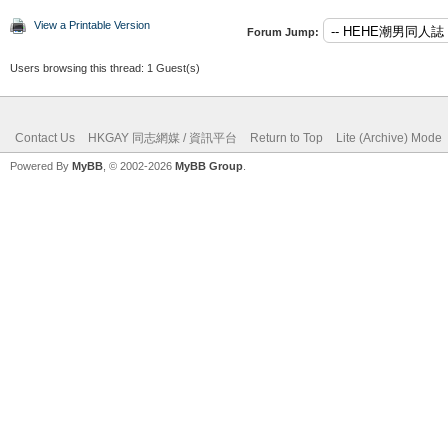
View a Printable Version
Forum Jump:
Users browsing this thread: 1 Guest(s)
Contact Us
HKGAY 同志網媒 / 資訊平台
Return to Top
Lite (Archive) Mode
Powered By
MyBB
, © 2002-2026
MyBB Group
.