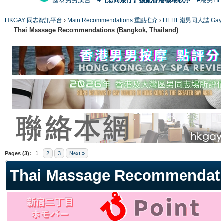
國泰男男廣告
#【恐同矮仔】擾亂香港機場秩序
#港男H
HKGAY 同志資訊平台
›
Main Recommendations 重點推介
›
HEHE潮男同人誌 Gay 
Thai Massage Recommendations (Bangkok, Thailand)
ge
Pages (3):
1
2
3
Next »
Thai Massage Recommendati