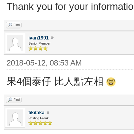
Thank you for your informati
Find
ivan1991
Senior Member
2018-05-12, 08:53 AM
果4個泰仔 比人點左相
Find
tikitaka
Posting Freak