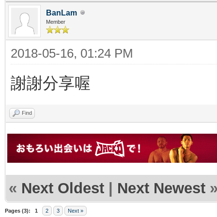
BanLam
Member
2018-05-16, 01:24 PM
謝謝分享喔
Find
«
Next Oldest
|
Next Newest
Pages (3):
1
2
3
Next »