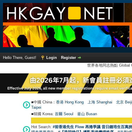
Hello There, Guest!
Login
Register
世界各地同志熱點 Global Ga
■中國 China：
香港 Hong Kong
上海 Shanghai
北京 Beij
Taipei
■韓國 Korea:
首爾 Seou
l
釜山 Busan
●
【號外】HK
Hot Search:
#前香港先生 Flow 再捲爭議 昔日鍾培生百萬挑