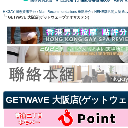
國泰男男廣告
#【恐同矮仔】擾亂香港機場秩序
#港男H
HKGAY 同志資訊平台
›
Main Recommendations 重點推介
›
HEHE潮男同人誌 Gay 
GETWAVE 大阪店(ゲットウェーブオオサカテン)
ge
GETWAVE 大阪店(ゲットウ