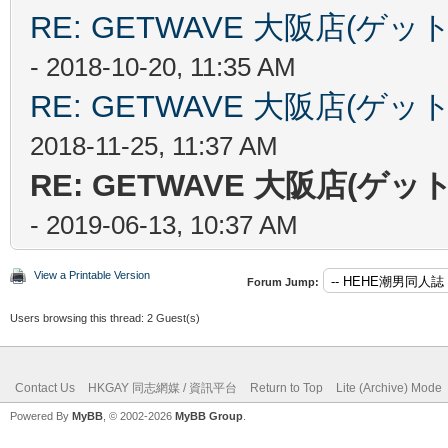
RE: GETWAVE 大阪店(
- 2018-10-20, 11:35 AM
RE: GETWAVE 大阪店(
2018-11-25, 11:37 AM
RE: GETWAVE 大阪店(
- 2019-06-13, 10:37 AM
View a Printable Version
Forum Jump:
Users browsing this thread: 2 Guest(s)
Contact Us
HKGAY 同志網媒 / 資訊平台
Return to Top
Lite (Archive) Mode
Powered By
MyBB
, © 2002-2026
MyBB Group
.