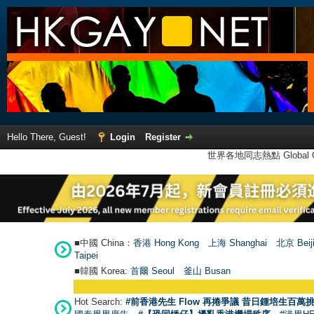
Hello There, Guest!
Login
Register
世界各地同志熱點 Global Ga
■中國 China：
香港 Hong Kong
上海 Shanghai
北京 Beij
Taipei
■韓國 Korea:
首爾 Seou
l
釜山 Busan
Hot Search:
#前香港先生 Flow 再捲爭議 昔日鍾培生百萬挑