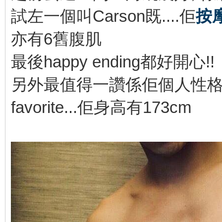
試左一個叫Carson既....佢
按
亦有6舊腹肌
最後happy ending都好開心!!
另外最值得一讚係佢個人性格好幽默..
favorite...佢身高有173cm