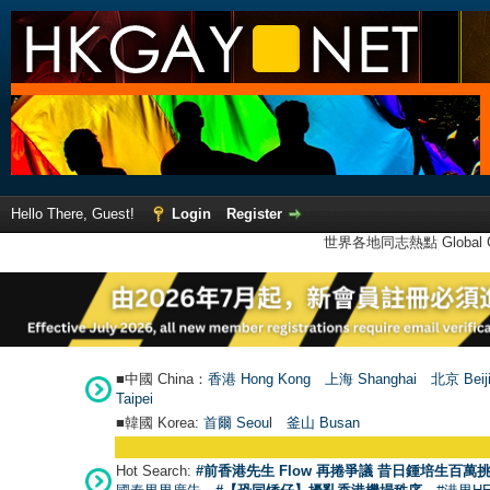
Hello There, Guest!
Login
Register
世界各地同志熱點 Global Ga
■中國 China：
香港 Hong Kong
上海 Shanghai
北京 Beij
Taipei
■韓國 Korea:
首爾 Seou
l
釜山 Busan
Hot Search:
#前香港先生 Flow 再捲爭議 昔日鍾培生百萬挑