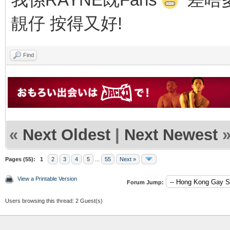
靚仔 按得又好!
Find
«
Next Oldest
|
Next Newest
Pages (55):
1
2
3
4
5
...
55
Next »
View a Printable Version
Forum Jump:
Users browsing this thread: 2 Guest(s)