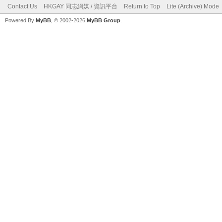
Contact Us
HKGAY 同志網媒 / 資訊平台
Return to Top
Lite (Archive) Mode
Powered By
MyBB
, © 2002-2026
MyBB Group
.