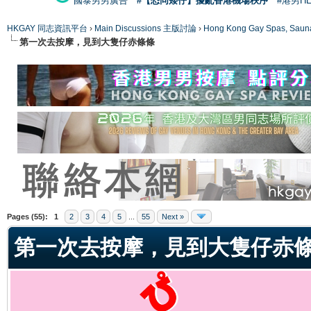
國泰男男廣告
#【恐同矮仔】擾亂香港機場秩序
#港男H
HKGAY 同志資訊平台
›
Main Discussions 主版討論
›
Hong Kong Gay Spas
第一次去按摩，見到大隻仔赤條條
ge
Pages (55):
1
2
3
4
5
...
55
Next »
第一次去按摩，見到大隻仔赤