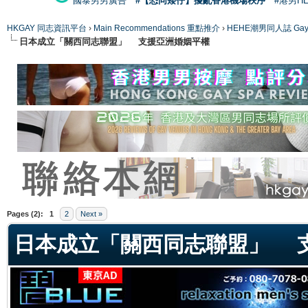
國泰男男廣告
#【恐同矮仔】擾亂香港機場秩序
#港男H
HKGAY 同志資訊平台
›
Main Recommendations 重點推介
›
HEHE潮男同人誌 Gay 
日本成立「關西同志聯盟」 支援亞洲婚姻平權
ge
Pages (2):
1
2
Next »
日本成立「關西同志聯盟」 