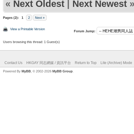
«
Next Oldest
|
Next Newest
Pages (2):
1
2
Next »
View a Printable Version
Forum Jump:
Users browsing this thread: 1 Guest(s)
Contact Us
HKGAY 同志網媒 / 資訊平台
Return to Top
Lite (Archive) Mode
Powered By
MyBB
, © 2002-2026
MyBB Group
.