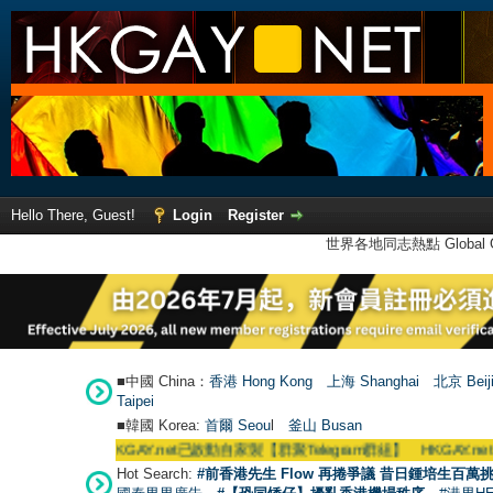
Hello There, Guest!
Login
Register
世界各地同志熱點 Global Ga
■中國 China：
香港 Hong Kong
上海 Shanghai
北京 Beij
Taipei
■韓國 Korea:
首爾 Seou
l
釜山 Busan
號外】HKGAY.net已啟動自家製【群聚Telegram群組】 HKGAY.net has already ope
Hot Search:
#前香港先生 Flow 再捲爭議 昔日鍾培生百萬挑