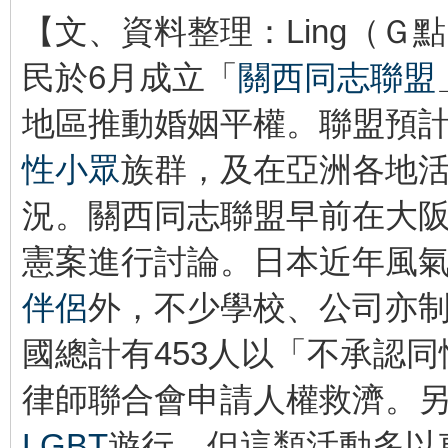
【文、資料整理：Ling（
民於6月成立「
關西同志聯盟
地區推動婚姻平權。聯盟預
性小眾
族群，及在亞洲各地
況。關西同志聯盟早前在大
憲案進行討論。日本近年風
伴侶
外，不少學校、公司亦制
國總計有453人以「不承認
律師聯合會申請人權救濟。
LGBT
遊行，但這類活動多以