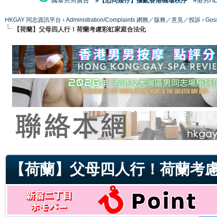
國泰男男廣告
#【恐同矮仔】擾亂香港機場秩序
#港男H
HKGAY 同志資訊平台
›
Administration/Complaints 網務／版務／意見／投訴
›
Gos
【荷蘭】父母四人行！荷蘭考慮彩虹家庭合法化
ge
【荷蘭】父母四人行！荷蘭考