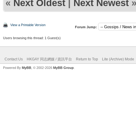
«
Next Oldest
|
Next Newest
View a Printable Version
Forum Jump:
Users browsing this thread: 1 Guest(s)
Contact Us
HKGAY 同志網媒 / 資訊平台
Return to Top
Lite (Archive) Mode
Powered By
MyBB
, © 2002-2026
MyBB Group
.