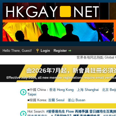
Hello There, Guest!
Login
Register
世界各地同志熱點 Global Ga
■中國 China：
香港 Hong Kong
上海 Shanghai
北京 Beij
Taipei
■韓國 Korea:
首爾 Seou
l
釜山 Busan
Hot Search:
#前香港先生 Flow 再捲爭議 昔日鍾培生百萬挑