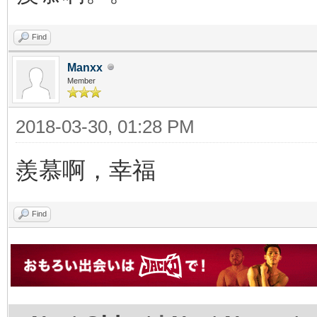
Find
Manxx
Member
2018-03-30, 01:28 PM
羨慕啊，幸福
Find