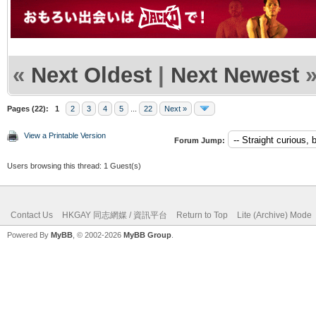
«
Next Oldest
|
Next Newest
Pages (22):
1
2
3
4
5
...
22
Next »
View a Printable Version
Forum Jump:
Users browsing this thread: 1 Guest(s)
Contact Us
HKGAY 同志網媒 / 資訊平台
Return to Top
Lite (Archive) Mode
Powered By
MyBB
, © 2002-2026
MyBB Group
.