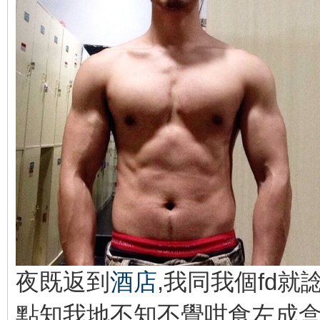
夜既返到
酒店
,我同我個fd就
點知我地不知不覺咁食左成