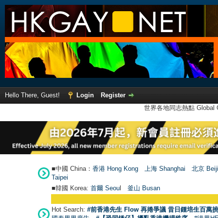
Hello There, Guest!
Login
Register
世界各地同志熱點 Global Ga
■中國 China：
香港 Hong Kong
上海 Shanghai
北京 Beij
Taipei
■韓國 Korea:
首爾 Seou
l
釜山 Busan
Hot Search:
#前香港先生 Flow 再捲爭議 昔日鍾培生百萬挑