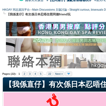
國泰男男廣告
#【恐同矮仔】擾亂香港機場秩序
#港男H
HKGAY 同志資訊平台
›
Main Discussions 主版討論
›
Straight curious, bise
【我係直仔】有次係日本忍唔住照同個friend玩
ge
Pages (22):
1
2
3
4
5
...
22
Next »
【我係直仔】有次係日本忍唔住照