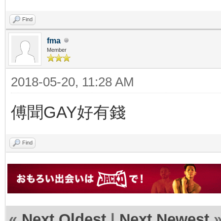
Find
fma
Member
2018-05-20, 11:28 AM
傅聞GAY好有錢
Find
«
Next Oldest
|
Next Newest