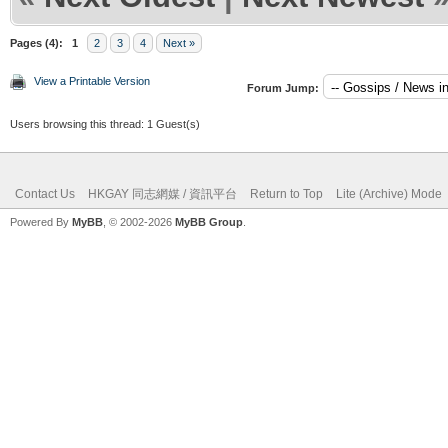
Pages (4):
1
2
3
4
Next »
View a Printable Version
Forum Jump:
Users browsing this thread: 1 Guest(s)
Contact Us
HKGAY 同志網媒 / 資訊平台
Return to Top
Lite (Archive) Mode
Powered By
MyBB
, © 2002-2026
MyBB Group
.