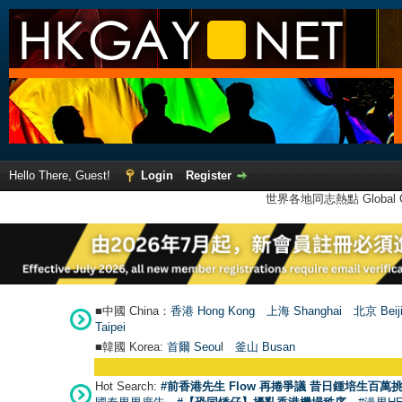
Hello There, Guest!
Login
Register
世界各地同志熱點 Global Ga
■中國 China：
香港 Hong Kong
上海 Shanghai
北京 Beij
Taipei
■韓國 Korea:
首爾 Seou
l
釜山 Busan
Hot Search:
#前香港先生 Flow 再捲爭議 昔日鍾培生百萬挑