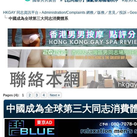
國泰男男廣告
#【恐同矮仔】擾亂香港機場秩序
#港男H
HKGAY 同志資訊平台
›
Administration/Complaints 網務／版務／意見／投訴
›
Gos
中國成為全球第三大同志消費體系
ge
Pages (4):
1
2
3
4
Next »
中國成為全球第三大同志消費