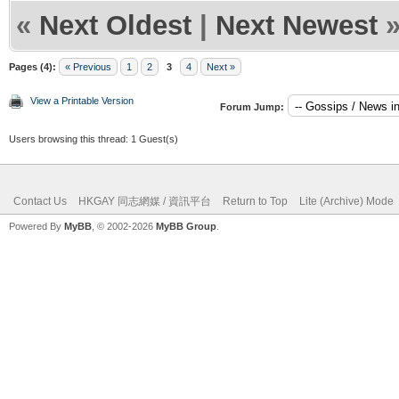
«
Next Oldest
|
Next Newest
Pages (4):
« Previous
1
2
3
4
Next »
View a Printable Version
Forum Jump:
Users browsing this thread: 1 Guest(s)
Contact Us
HKGAY 同志網媒 / 資訊平台
Return to Top
Lite (Archive) Mode
Powered By
MyBB
, © 2002-2026
MyBB Group
.