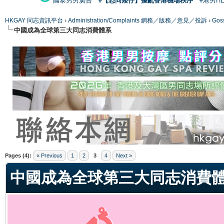
國泰男男廣告
#【恐同矮仔】擾亂香港機場秩序
#港男H
HKGAY 同志資訊平台
›
Administration/Complaints 網務／版務／意見／投訴
›
Gos
中國成為全球第三大同志消費體系
ge
Pages (4):
« Previous
1
2
3
4
Next »
中國成為全球第三大同志消費