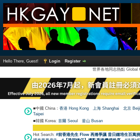
Hello There, Guest!
Login
Register
世界各地同志熱點 Global Ga
■中國 China：
香港 Hong Kong
上海 Shanghai
北京 Beij
Taipei
■韓國 Korea:
首爾 Seou
l
釜山 Busan
Hot Search:
#前香港先生 Flow 再捲爭議 昔日鍾培生百萬挑