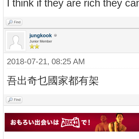
I think if they are rich they c
Find
jungkook
Junior Member
2018-07-21, 08:25 AM
吾出奇乜國家都有架
Find