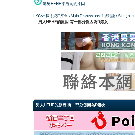
港男HEHE率漸高的原因
HKGAY 同志資訊平台
›
Main Discussions 主版討論
›
Straight
男人HEHE的原因 有一部分係因為D港女
0 Vote(s) - 0 Average
1
2
3
4
5
男人HEHE的原因 有一部分係因為D港女