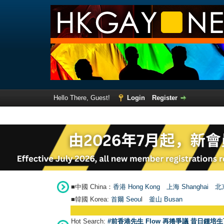
Hello There, Guest!
Login
Register
■中國 China：
香港 Hong Kong
上海 Shanghai
北京
■韓國 Korea:
首爾 Seou
l
釜山 Busan
Hot Search:
#前香港先生 Flow 再捲爭議 昔日鍾培生