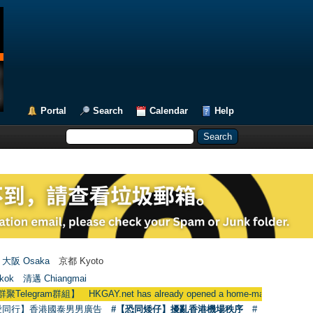
Portal
Search
Calendar
Help
大阪 Osaka
京都 Kyoto
kok
清邁 Chiangmai
KGAY.net has already opened a home-made telegram group
愛同行】香港國泰男男廣告
#【恐同矮仔】擾亂香港機場秩序
#