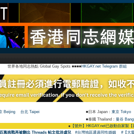
世界各地同志熱點 Global Gay Spots ■■■■
HKGAY.net Telegram 群組
 Beijing
台北 Taipei
■日本 Japan：
東京 Tokyo
■泰國 Thailand：
曼谷 Bang
●
【號外】HKGAY.net已啟動自家製【群聚Telegram群組】 H
百萬挑戰再被翻出 Threads 帖文批涉虐兒
#台灣地區通過同性婚姻
#【大