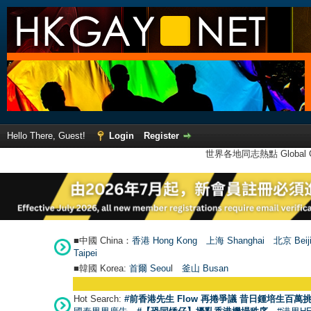
Hello There, Guest!
Login
Register
世界各地同志熱點 Global Ga
■中國 China：
香港 Hong Kong
上海 Shanghai
北京 Beij
Taipei
■韓國 Korea:
首爾 Seou
l
釜山 Busan
Hot Search:
#前香港先生 Flow 再捲爭議 昔日鍾培生百萬挑