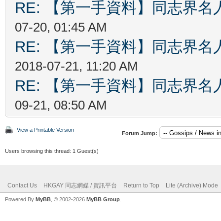
RE: 【第一手資料】同志界
07-20, 01:45 AM
RE: 【第一手資料】同志界
2018-07-21, 11:20 AM
RE: 【第一手資料】同志界
09-21, 08:50 AM
View a Printable Version
Forum Jump:
Users browsing this thread: 1 Guest(s)
Contact Us
HKGAY 同志網媒 / 資訊平台
Return to Top
Lite (Archive) Mode
Powered By
MyBB
, © 2002-2026
MyBB Group
.