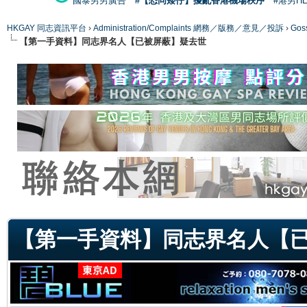
國泰男男廣告
#【恐同矮仔】擾亂香港機場秩序
#港男H
HKGAY 同志資訊平台
›
Administration/Complaints 網務／版務／意見／投訴
›
Gos
【第一手資料】同志界名人【已被屏蔽】疑去世
ge
【第一手資料】同志界名人【