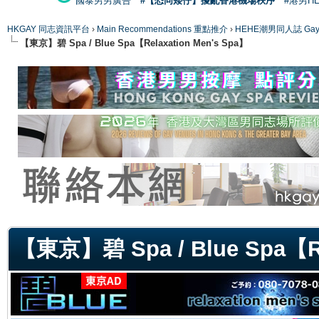
國泰男男廣告
#【恐同矮仔】擾亂香港機場秩序
#港男H
HKGAY 同志資訊平台
›
Main Recommendations 重點推介
›
HEHE潮男同人誌 Gay 
【東京】碧 Spa / Blue Spa【Relaxation Men's Spa】
ge
【東京】碧 Spa / Blue Spa【Re