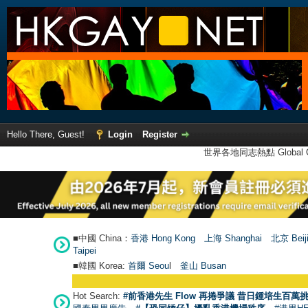
Hello There, Guest!
Login
Register
世界各地同志熱點 Global Ga
■中國 China：
香港 Hong Kong
上海 Shanghai
北京 Beij
Taipei
■韓國 Korea:
首爾 Seou
l
釜山 Busan
Hot Search:
#前香港先生 Flow 再捲爭議 昔日鍾培生百萬挑