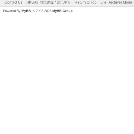
Contact Us
HKGAY 同志網媒 / 資訊平台
Return to Top
Lite (Archive) Mode
Powered By
MyBB
, © 2002-2026
MyBB Group
.