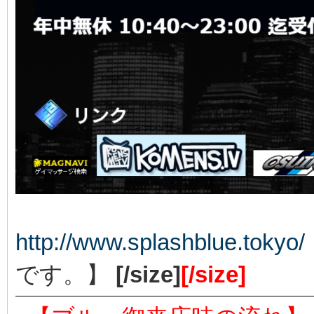
http://www.splashblue.tokyo/
です。】
[/size]
[/size]