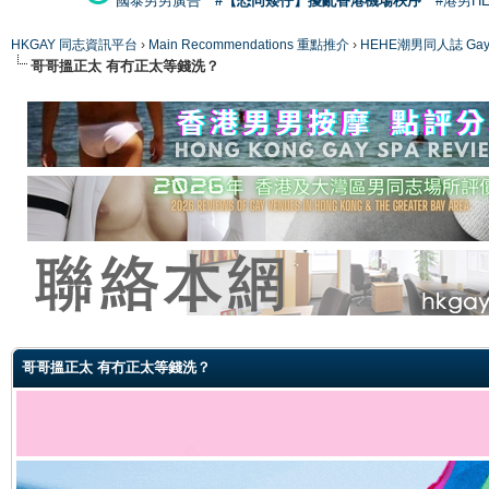
國泰男男廣告
#【恐同矮仔】擾亂香港機場秩序
#港男H
HKGAY 同志資訊平台
›
Main Recommendations 重點推介
›
HEHE潮男同人誌 Gay 
哥哥搵正太 有冇正太等錢洗？
ge
哥哥搵正太 有冇正太等錢洗？