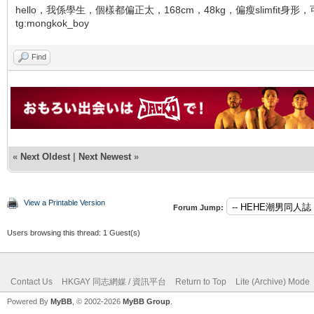
hello，我係學生，個樣都偏正太，168cm，48kg，偏瘦slimfit身形
tg:mongkok_boy
Find
«
Next Oldest
|
Next Newest
»
View a Printable Version
Forum Jump:
Users browsing this thread: 1 Guest(s)
Contact Us
HKGAY 同志網媒 / 資訊平台
Return to Top
Lite (Archive) Mode
Powered By
MyBB
, © 2002-2026
MyBB Group
.