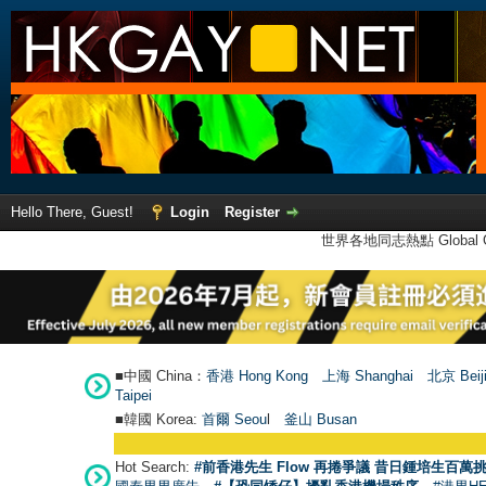
Hello There, Guest!
Login
Register
世界各地同志熱點 Global Ga
■中國 China：
香港 Hong Kong
上海 Shanghai
北京 Beij
Taipei
■韓國 Korea:
首爾 Seou
l
釜山 Busan
Hot Search:
#前香港先生 Flow 再捲爭議 昔日鍾培生百萬挑