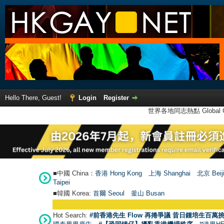
Hello There, Guest!
Login
Register
世界各地同志熱點 Global Ga
■中國 China：
香港 Hong Kong
上海 Shanghai
北京 Beij
Taipei
■韓國 Korea:
首爾 Seou
l
釜山 Busan
Hot Search:
#前香港先生 Flow 再捲爭議 昔日鍾培生百萬挑