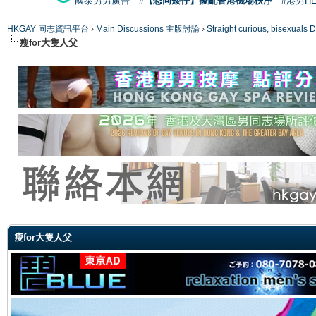
國泰男男廣告
#【恐同矮仔】擾亂香港機場秩序
#港男H
HKGAY 同志資訊平台
›
Main Discussions 主版討論
›
Straight curious, bise
瘦for大隻人父
ge
瘦for大隻人父