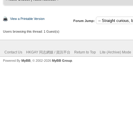
View a Printable Version
Forum Jump:
Users browsing this thread: 1 Guest(s)
Contact Us
HKGAY 同志網媒 / 資訊平台
Return to Top
Lite (Archive) Mode
Powered By
MyBB
, © 2002-2026
MyBB Group
.