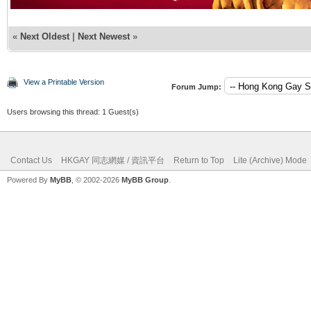
«
Next Oldest
|
Next Newest
»
View a Printable Version
Forum Jump:
Users browsing this thread: 1 Guest(s)
Contact Us
HKGAY 同志網媒 / 資訊平台
Return to Top
Lite (Archive) Mode
Powered By
MyBB
, © 2002-2026
MyBB Group
.