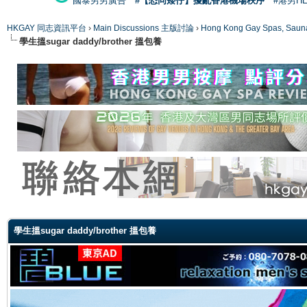
國泰男男廣告
#【恐同矮仔】擾亂香港機場秩序
#港男H
HKGAY 同志資訊平台
›
Main Discussions 主版討論
›
Hong Kong Gay Spas
學生搵sugar daddy/brother 搵包養
ge
學生搵sugar daddy/brother 搵包養