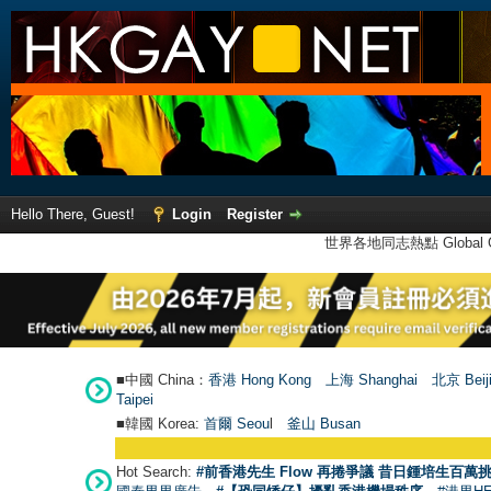
Hello There, Guest!
Login
Register
世界各地同志熱點 Global Ga
■中國 China：
香港 Hong Kong
上海 Shanghai
北京 Beij
Taipei
■韓國 Korea:
首爾 Seou
l
釜山 Busan
Hot Search:
#前香港先生 Flow 再捲爭議 昔日鍾培生百萬挑