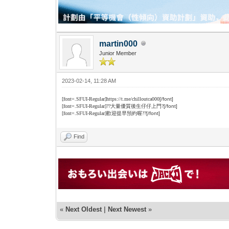
martin000
Junior Member
2023-02-14, 11:28 AM
[font=.SFUI-Regular]https://t.me/chilloutca000
[/font]
[font=.SFUI-Regular]??大量優質後生仔仔上門?
[/font]
[font=.SFUI-Regular]歡迎提早預約喔??
[/font]
Find
«
Next Oldest
|
Next Newest
»