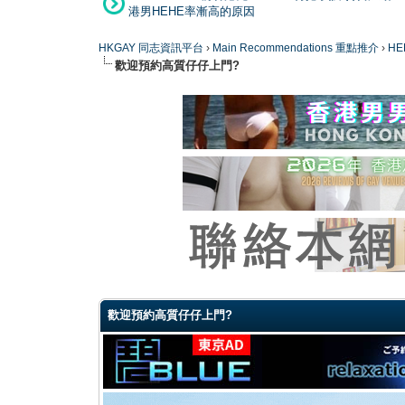
港男HEHE率漸高的原因
HKGAY 同志資訊平台
›
Main Recommendations 重點推介
›
HE
歡迎預約高質仔仔上門?
1 Vote(s) - 4 Average
1
2
3
4
5
歡迎預約高質仔仔上門?