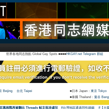
世界各地同志熱點 Global Gay Spots ■■■■
HKGAY.net Telegram 群組
 Beijing
台北 Taipei
■日本 Japan：
東京 Tokyo
■泰國 Thailand：
曼谷 Bang
百萬挑戰再被翻出 Threads 帖文批涉虐兒
#台灣地區通過同性婚姻
#【大