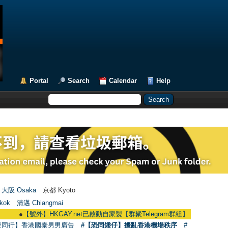
Portal
Search
Calendar
Help
大阪 Osaka
京都 Kyoto
kok
清邁 Chiangmai
●
【號外】HKGAY.net已啟動自家製【群聚Telegram群組】 HKGAY.net has already
愛同行】香港國泰男男廣告
#【恐同矮仔】擾亂香港機場秩序
#