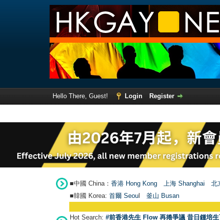
Hello There, Guest!
Login
Register
■中國 China：
香港 Hong Kong
上海 Shanghai
北京
■韓國 Korea:
首爾 Seou
l
釜山 Busan
Hot Search:
#前香港先生 Flow 再捲爭議 昔日鍾培生