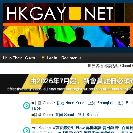
Hello There, Guest!
Login
Register
世界各地同志熱點 Global Ga
■中國 China：
香港 Hong Kong
上海 Shanghai
北京 Beij
Taipei
■韓國 Korea:
首爾 Seou
l
釜山 Busan
Hot Search:
#前香港先生 Flow 再捲爭議 昔日鍾培生百萬挑