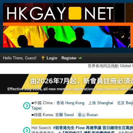
Hello There, Guest!
Login
Register
世界各地同志熱點 Global Ga
■中國 China：
香港 Hong Kong
上海 Shanghai
北京 Beij
Taipei
■韓國 Korea:
首爾 Seou
l
釜山 Busan
●
【號外
Hot Search:
#前香港先生 Flow 再捲爭議 昔日鍾培生百萬挑