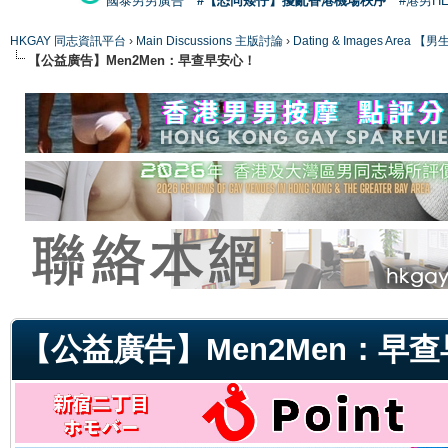
國泰男男廣告
#【恐同矮仔】擾亂香港機場秩序
#港男H
HKGAY 同志資訊平台
›
Main Discussions 主版討論
›
Dating & Images Ar
【公益廣告】Men2Men：早查早安心！
ge
【公益廣告】Men2Men：早