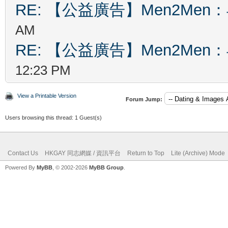
RE: 【公益廣告】Men2Me
AM
RE: 【公益廣告】Men2Me
12:23 PM
View a Printable Version
Forum Jump:
Users browsing this thread: 1 Guest(s)
Contact Us
HKGAY 同志網媒 / 資訊平台
Return to Top
Lite (Archive) Mode
Powered By
MyBB
, © 2002-2026
MyBB Group
.