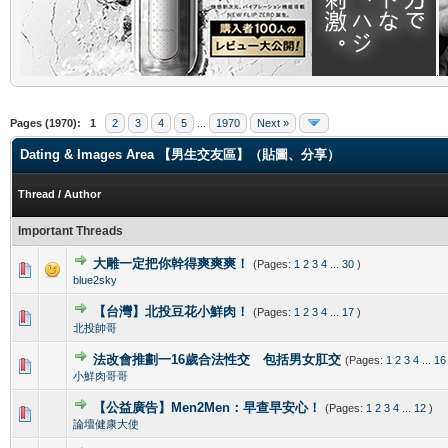
.
Pages (1970):
1
2
3
4
5
...
1970
Next »
Dating & Images Area 【男生交友區】（貼圖、分享）
Thread
/
Author
Important Threads
大雕一定把你幹得爽爽爽！
(Pages:
1
2
3
4
...
30
)
3 Vote(s) - 4.33 out of 5 in Average
1
2
3
4
5
blue2sky
【台灣】北投豆花小鮮肉！
(Pages:
1
2
3
4
...
17
)
3 Vote(s) - 3 out of 5 in Average
1
2
3
4
5
北投帥哥
法改會推劃一16歲合法性交 包括男女肛交
(Pages:
1
2
3
4
...
16
5 Vote(s) - 3.8 out of 5 in Average
1
2
3
4
5
小鮮肉哥哥
【公益廣告】Men2Men：早查早安心！
(Pages:
1
2
3
4
...
12
)
4 Vote(s) - 4 out of 5 in Average
1
2
3
4
5
論壇健康大使