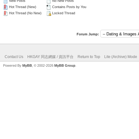
New Posts
No New Posts
Hot Thread (New)
Contains Posts by You
Hot Thread (No New)
Locked Thread
Forum Jump:
Contact Us
HKGAY 同志網媒 / 資訊平台
Return to Top
Lite (Archive) Mode
Powered By
MyBB
, © 2002-2026
MyBB Group
.