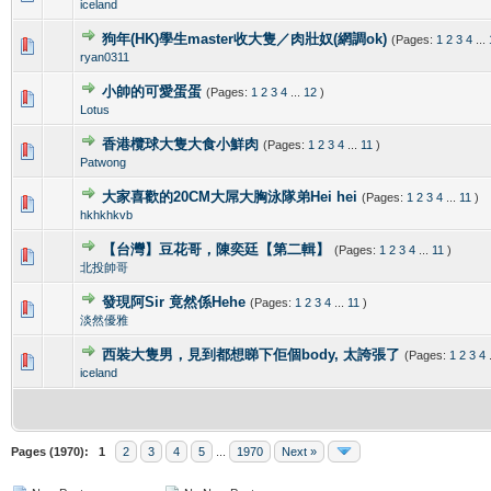
iceland
狗年(HK)學生master收大隻／肉壯奴(網調ok)
(Pages:
1
2
3
4
...
0 Vote(s) - 0 out of 5 in Average
1
2
3
4
5
ryan0311
小帥的可愛蛋蛋
(Pages:
1
2
3
4
...
12
)
0 Vote(s) - 0 out of 5 in Average
1
2
3
4
5
Lotus
香港欖球大隻大食小鮮肉
(Pages:
1
2
3
4
...
11
)
0 Vote(s) - 0 out of 5 in Average
1
2
3
4
5
Patwong
大家喜歡的20CM大屌大胸泳隊弟Hei hei
(Pages:
1
2
3
4
...
11
)
0 Vote(s) - 0 out of 5 in Average
1
2
3
4
5
hkhkhkvb
【台灣】豆花哥，陳奕廷【第二輯】
(Pages:
1
2
3
4
...
11
)
0 Vote(s) - 0 out of 5 in Average
1
2
3
4
5
北投帥哥
發現阿Sir 竟然係Hehe
(Pages:
1
2
3
4
...
11
)
1 Vote(s) - 3 out of 5 in Average
1
2
3
4
5
淡然優雅
西裝大隻男，見到都想睇下佢個body, 太誇張了
(Pages:
1
2
3
4
0 Vote(s) - 0 out of 5 in Average
1
2
3
4
5
iceland
Pages (1970):
1
2
3
4
5
...
1970
Next »