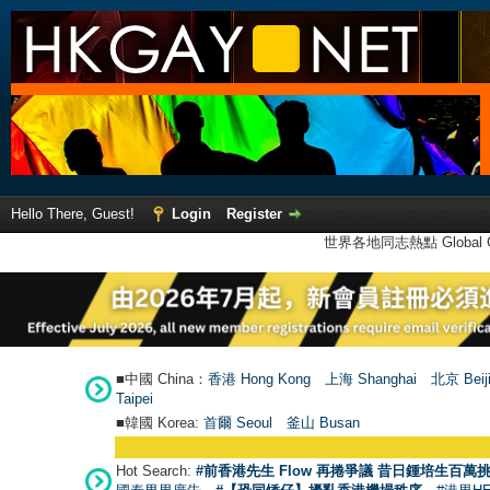
Hello There, Guest!
Login
Register
世界各地同志熱點 Global Ga
■中國 China：
香港 Hong Kong
上海 Shanghai
北京 Beij
Taipei
■韓國 Korea:
首爾 Seou
l
釜山 Busan
Hot Search:
#前香港先生 Flow 再捲爭議 昔日鍾培生百萬挑