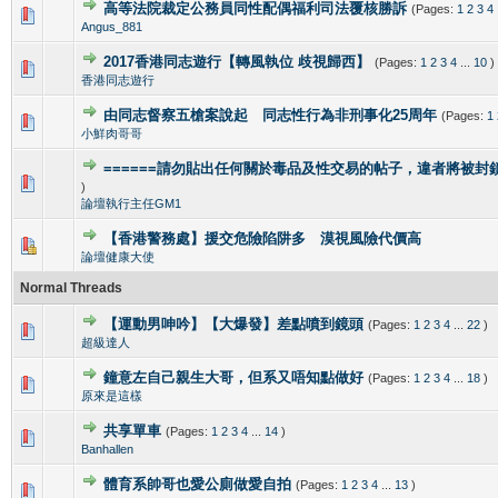
高等法院裁定公務員同性配偶福利司法覆核勝訴
(Pages:
1
2
3
4
8 Vote(s) - 2.38 out of 5 in Average
1
2
3
4
5
Angus_881
2017香港同志遊行【轉風執位 歧視歸西】
(Pages:
1
2
3
4
...
10
)
5 Vote(s) - 3 out of 5 in Average
1
2
3
4
5
香港同志遊行
由同志督察五槍案說起 同志性行為非刑事化25周年
(Pages:
1
2 Vote(s) - 4 out of 5 in Average
1
2
3
4
5
小鮮肉哥哥
======請勿貼出任何關於毒品及性交易的帖子，違者將被封鎖=
8 Vote(s) - 3.63 out of 5 in Average
1
2
3
4
5
)
論壇執行主任GM1
【香港警務處】援交危險陷阱多 漠視風險代價高
5 Vote(s) - 2.8 out of 5 in Average
1
2
3
4
5
論壇健康大使
Normal Threads
【運動男呻吟】【大爆發】差點噴到鏡頭
(Pages:
1
2
3
4
...
22
)
0 Vote(s) - 0 out of 5 in Average
1
2
3
4
5
超級達人
鐘意左自己親生大哥，但系又唔知點做好
(Pages:
1
2
3
4
...
18
)
0 Vote(s) - 0 out of 5 in Average
1
2
3
4
5
原來是這樣
共享單車
(Pages:
1
2
3
4
...
14
)
1 Vote(s) - 5 out of 5 in Average
1
2
3
4
5
Banhallen
體育系帥哥也愛公廁做愛自拍
(Pages:
1
2
3
4
...
13
)
0 Vote(s) - 0 out of 5 in Average
1
2
3
4
5