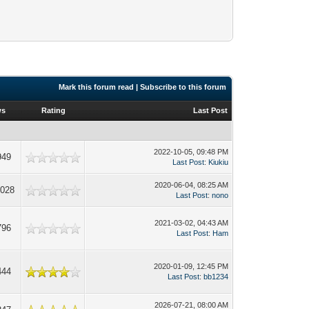
Mark this forum read
|
Subscribe to this forum
ws
Rating
Last Post
2022-10-05, 09:48 PM
949
Last Post
:
Kiukiu
2020-06-04, 08:25 AM
,028
Last Post
:
nono
2021-03-02, 04:43 AM
796
Last Post
:
Ham
2020-01-09, 12:45 PM
444
Last Post
:
bb1234
2026-07-21, 08:00 AM