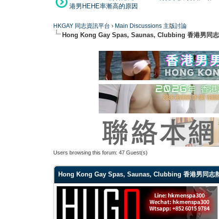
港男HEHE率漸高的原因
HKGAY 同志資訊平台
›
Main Discussions 主版討論
Hong Kong Gay Spas, Saunas, Clubbi
Users browsing this forum: 47 Guest(s)
Hong Kong Gay Spas, Saunas, Clubbing