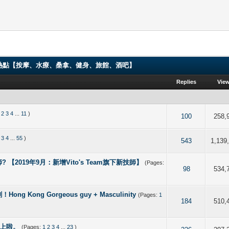
ng 香港男同志熱點【按摩、水療、桑拿、健身、旅館、酒吧】
Replies
Vie
2
3
4
...
11
)
f 5 in Average
2
3
4
5
100
258,
3
4
...
55
)
f 5 in Average
2
3
4
5
543
1,139
 【2019年9月：新增Vito's Team旗下新技師】
(Pages:
f 5 in Average
2
3
4
5
98
534,
ong Gorgeous guy + Masculinity
(Pages:
1
 out of 5 in Average
2
3
4
5
184
510,
唔上啦。
(Pages:
1
2
3
4
...
23
)