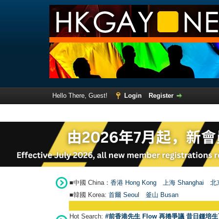
Hello There, Guest!
Login
Register
■中國 China：
香港 Hong Kong
上海 Shanghai
北京
■韓國 Korea:
首爾 Seou
l
釜山 Busan
Hot Search:
#前香港先生 Flow 再捲爭議 昔日鍾培生