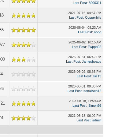
247
Last Post
:
6900311
2021-07-16, 04:57 PM
18
Last Post
:
Copperbifs
2020-06-04, 08:23 AM
35
Last Post
:
nono
2025-06-02, 10:15 AM
977
Last Post
:
Twppp02
2026-07-31, 06:42 PM
000
Last Post
:
Jameshoaps
2026-06-02, 08:36 PM
64
Last Post
:
alis13
2026-03-31, 09:36 PM
26
Last Post
:
sonalisen12
2023-08-18, 11:59 AM
421
Last Post
:
Simon56
2021-05-18, 06:02 PM
01
Last Post
:
admin