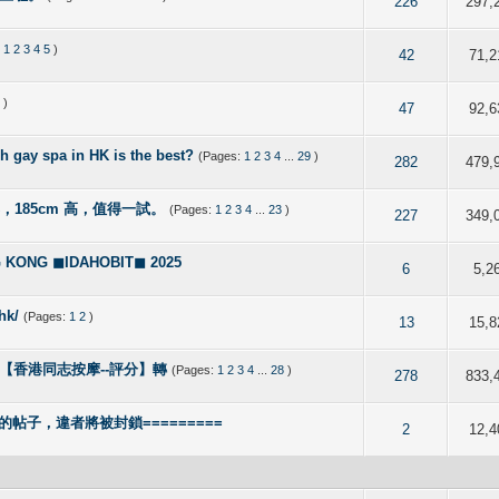
 5 out of 5 in Average
2
3
4
5
226
297,
:
1
2
3
4
5
)
 5 out of 5 in Average
2
3
4
5
42
71,2
5
)
 5 out of 5 in Average
2
3
4
5
47
92,6
pa in HK is the best?
(Pages:
1
2
3
4
...
29
)
 out of 5 in Average
2
3
4
5
282
479,
形，185cm 高，值得一試。
(Pages:
1
2
3
4
...
23
)
 out of 5 in Average
2
3
4
5
227
349,
NG ◼IDAHOBIT◼ 2025
f 5 in Average
2
3
4
5
6
5,2
hk/
(Pages:
1
2
)
f 5 in Average
2
3
4
5
13
15,8
e, Spa【香港同志按摩--評分】轉
(Pages:
1
2
3
4
...
28
)
 5 out of 5 in Average
2
3
4
5
278
833,
的帖子，違者將被封鎖=========
 out of 5 in Average
2
3
4
5
2
12,4