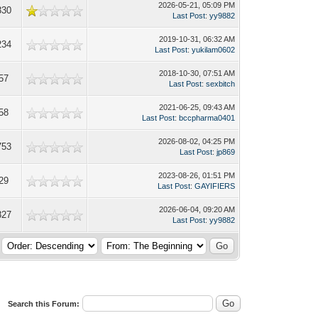
2026-05-21, 05:09 PM
330
Last Post
:
yy9882
2019-10-31, 06:32 AM
234
Last Post
:
yukilam0602
2018-10-30, 07:51 AM
57
Last Post
:
sexbitch
2021-06-25, 09:43 AM
58
Last Post
:
bccpharma0401
2026-08-02, 04:25 PM
753
Last Post
:
jp869
2023-08-26, 01:51 PM
29
Last Post
:
GAYIFIERS
2026-06-04, 09:20 AM
827
Last Post
:
yy9882
Search this Forum: