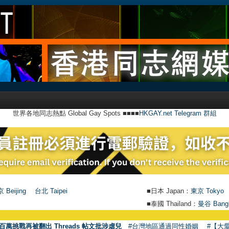
世界各地同志熱點 Global Gay Spots ■■■■
HKGAY.net Telegram 群組
 Beijing
台北 Taipei
■日本 Japan：
東京 Tokyo
■泰國 Thailand：
曼谷 Bang
百萬挑戰再被翻出 Threads 帖文批涉虐兒
#台灣地區通過同性婚姻
#【大