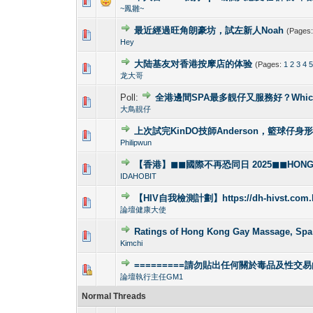
1 Vote(s) -
1
~鳳雛~
最近經過旺角朗豪坊，試左新人Noah
(Pages
1 Vote(s) -
1
Hey
大陆基友对香港按摩店的体验
(Pages:
1
2
3
4
1 Vote(s) -
1
龙大哥
Poll:
全港邊間SPA最多靚仔又服務好？Which gay s
1 Vote(s) - 4
1
大鳥靚仔
上次試完KinDO技師Anderson，籃球仔身
2 Vote(s) - 2.5
1
Philipwun
【香港】◼◼國際不再恐同日 2025◼◼HONG KO
0 Vote(s) - 0 out o
1
IDAHOBIT
【HIV自我檢測計劃】https://dh-hivst.com.
0 Vote(s) - 0 out o
1
論壇健康大使
Ratings of Hong Kong Gay Massag
1 Vote(s) -
1
Kimchi
=========請勿貼出任何關於毒品及性交易
1 Vote(s) - 4
1
論壇執行主任GM1
Normal Threads