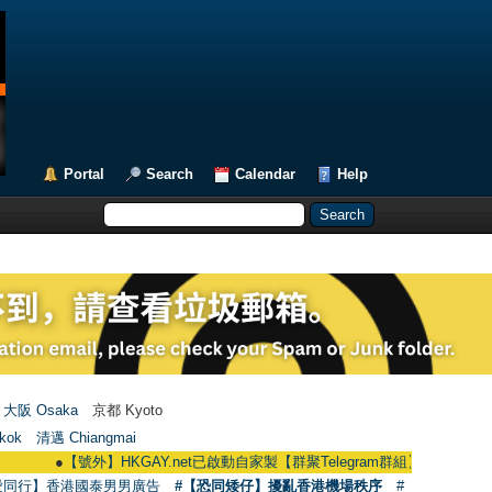
Portal
Search
Calendar
Help
大阪 Osaka
京都 Kyoto
kok
清邁 Chiangmai
●
【號外】HKGAY.net已啟動自家製【群聚Telegram群組】 HKGAY.net has alread
愛同行】香港國泰男男廣告
#【恐同矮仔】擾亂香港機場秩序
#