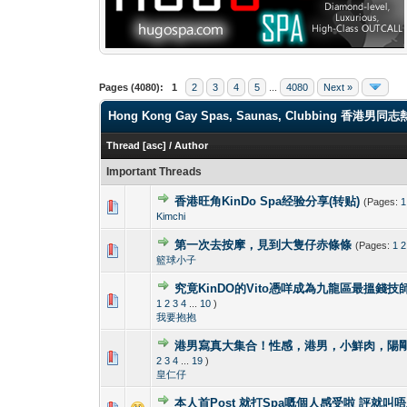
Pages (4080):
1
2
3
4
5
...
4080
Next »
Hong Kong Gay Spas, Saunas, Clubbi
Thread
[
asc
]
/
Author
Important Threads
香港旺角KinDo Spa经验分享(转贴)
(Pages:
1
0 Vote(s) - 0 out o
1
Kimchi
第一次去按摩，見到大隻仔赤條條
(Pages:
1
2
0 Vote(s) - 0 out o
1
籃球小子
究竟KinDO的Vito憑咩成為九龍區最搵錢技師?
0 Vote(s) - 0 out o
1
1
2
3
4
...
10
)
我要抱抱
港男寫真大集合！性感，港男，小鮮肉，陽剛！Hong K
2 Vote(s) - 4
1
2
3
4
...
19
)
皇仁仔
本人首Post 就打Spa嘅個人感受啦 評就叫