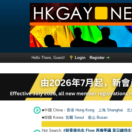
Hello There, Guest!
Login
Register
■中國 China：
香港 Hong Kong
上海 Shanghai
北京
■韓國 Korea:
首爾 Seou
l
釜山 Busan
Hot Search:
#前香港先生 Flow 再捲爭議 昔日鍾培生