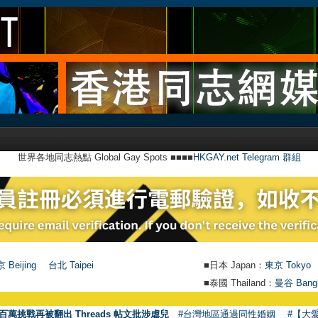
世界各地同志熱點 Global Gay Spots ■■■■
HKGAY.net Telegram 群組
 Beijing
台北 Taipei
■日本 Japan：
東京 Tokyo
■泰國 Thailand：
曼谷 Bang
百萬挑戰再被翻出 Threads 帖文批涉虐兒
#台灣地區通過同性婚姻
#【大