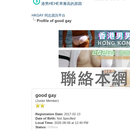
港男HEHE率漸高的原因
HKGAY 同志資訊平台
Profile of good gay
good gay
(Junior Member)
Registration Date:
2017-02-13
Date of Birth:
Not Specified
Local Time:
2026-08-06 at 12:40 PM
Status:
Offline