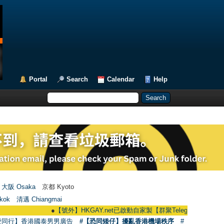
Portal
Search
Calendar
Help
大阪 Osaka
京都 Kyoto
kok
清邁 Chiangmai
●
【號外】HKGAY.net已啟動自家製【群聚Telegram群組】 HKGAY.net ha
愛同行】香港國泰男男廣告
#【恐同矮仔】擾亂香港機場秩序
#