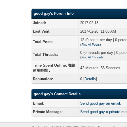
good gay's Forum Info
Joined:
2017-02-13
Last Visit:
2017-02-20, 11:05 AM
12 (0 posts per day | 0 perce
Total Posts:
(
Find All Posts
)
0 (0 threads per day | 0 perc
Total Threads:
(
Find All Threads
)
Time Spent Online: 在線
42 Minutes, 53 Seconds
使用時間：
Reputation:
0
[
Details
]
good gay's Contact Details
Email:
Send good gay an email.
Private Message:
Send good gay a private me