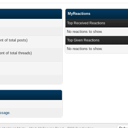
MyReactions
Top Received Reactions
No reactions to show.
nt of total posts)
Top Given Reactions
No reactions to show.
ent of total threads)
ssage.