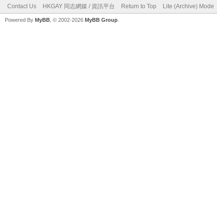
Contact Us
HKGAY 同志網媒 / 資訊平台
Return to Top
Lite (Archive) Mode
Powered By
MyBB
, © 2002-2026
MyBB Group
.