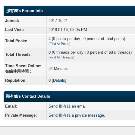
那有錢's Forum Info
Joined:
2017-10-21
Last Visit:
2018-01-14, 03:05 PM
4 (0 posts per day | 0 percent of total posts)
Total Posts:
(
Find All Posts
)
0 (0 threads per day | 0 percent of total threads)
Total Threads:
(
Find All Threads
)
Time Spent Online:
34 Minutes
在線使用時間：
Reputation:
0
[
Details
]
那有錢's Contact Details
Email:
Send 那有錢 an email.
Private Message:
Send 那有錢 a private message.