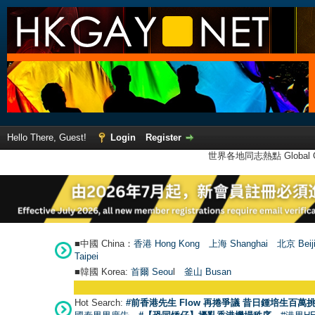
Hello There, Guest!
Login
Register
世界各地同志熱點 Global Ga
■中國 China：
香港 Hong Kong
上海 Shanghai
北京 Beij
Taipei
■韓國 Korea:
首爾 Seou
l
釜山 Busan
Hot Search:
#前香港先生 Flow 再捲爭議 昔日鍾培生百萬挑