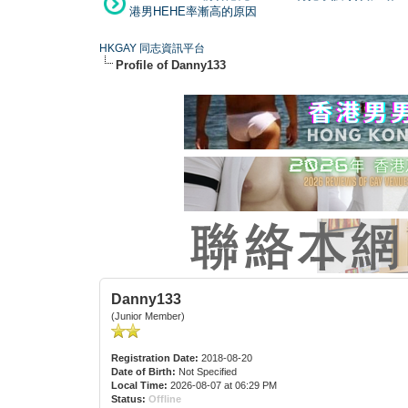
港男HEHE率漸高的原因
HKGAY 同志資訊平台
Profile of Danny133
Danny133
(Junior Member)
Registration Date:
2018-08-20
Date of Birth:
Not Specified
Local Time:
2026-08-07 at 06:29 PM
Status:
Offline