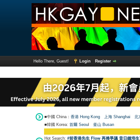
Hello There, Guest!
Login
Register
■中國 China：
香港 Hong Kong
上海 Shanghai
北京
■韓國 Korea:
首爾 Seou
l
釜山 Busan
Hot Search:
#前香港先生 Flow 再捲爭議 昔日鍾培生