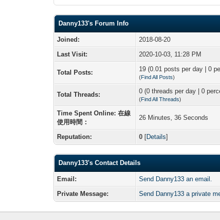
Danny133's Forum Info
Joined:
2018-08-20
Last Visit:
2020-10-03, 11:28 PM
19 (0.01 posts per day | 0 pe
Total Posts:
(
Find All Posts
)
0 (0 threads per day | 0 perc
Total Threads:
(
Find All Threads
)
Time Spent Online: 在線
26 Minutes, 36 Seconds
使用時間：
Reputation:
0
[
Details
]
Danny133's Contact Details
Email:
Send Danny133 an email.
Private Message:
Send Danny133 a private m