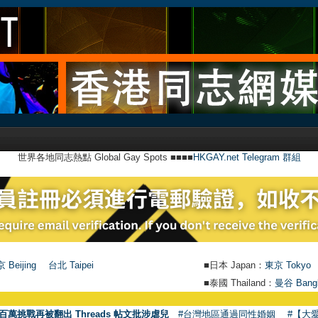
世界各地同志熱點 Global Gay Spots ■■■■
HKGAY.net Telegram 群組
 Beijing
台北 Taipei
■日本 Japan：
東京 Tokyo
■泰國 Thailand：
曼谷 Bang
百萬挑戰再被翻出 Threads 帖文批涉虐兒
#台灣地區通過同性婚姻
#【大