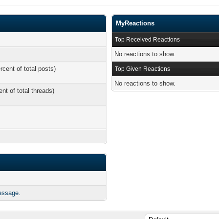
MyReactions
Top Received Reactions
No reactions to show.
rcent of total posts)
Top Given Reactions
No reactions to show.
ent of total threads)
essage.