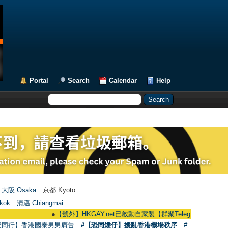
Portal
Search
Calendar
Help
大阪 Osaka
京都 Kyoto
kok
清邁 Chiangmai
●
【號外】HKGAY.net已啟動自家製【群聚Telegram群組】 HKGAY.net ha
愛同行】香港國泰男男廣告
#【恐同矮仔】擾亂香港機場秩序
#