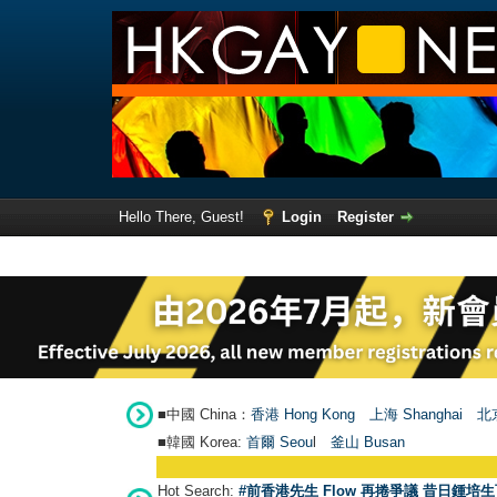
Hello There, Guest!
Login
Register
■中國 China：
香港 Hong Kong
上海 Shanghai
北京
■韓國 Korea:
首爾 Seou
l
釜山 Busan
Hot Search:
#前香港先生 Flow 再捲爭議 昔日鍾培生