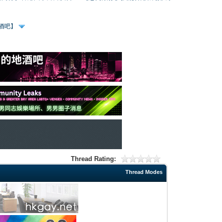
、酒吧】
Thread Rating:
Thread Modes