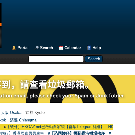
Portal
Search
Calendar
Help
大阪 Osaka
京都 Kyoto
kok
清邁 Chiangmai
號外】HKGAY.net已啟動自家製【群聚Telegram群組】 HKGAY.net has already ope
愛同行】香港國泰男男廣告
#【恐同矮仔】擾亂香港機場秩序
#