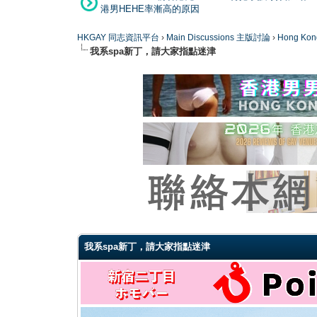
港男HEHE率漸高的原因
HKGAY 同志資訊平台
›
Main Discussions 主版討論
›
Hong K
我系spa新丁，請大家指點迷津
0 Vote(s) - 0 Average
1
2
3
4
5
我系spa新丁，請大家指點迷津