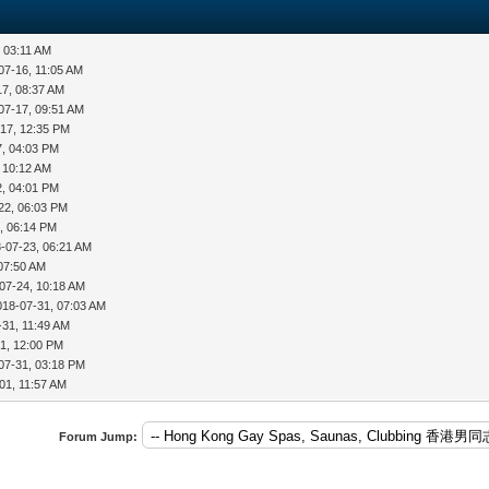
, 03:11 AM
07-16, 11:05 AM
17, 08:37 AM
07-17, 09:51 AM
-17, 12:35 PM
7, 04:03 PM
 10:12 AM
2, 04:01 PM
22, 06:03 PM
, 06:14 PM
-07-23, 06:21 AM
07:50 AM
07-24, 10:18 AM
018-07-31, 07:03 AM
-31, 11:49 AM
1, 12:00 PM
07-31, 03:18 PM
01, 11:57 AM
Forum Jump: