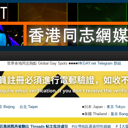
世界各地同志熱點 Global Gay Spots ■■■■
HKGAY.net Telegram 群組
 Beijing
台北 Taipei
■日本 Japan：
東京 Tokyo
■泰國 Thailand：
曼谷 Bang
●
【
百萬挑戰再被翻出 Threads 帖文批涉虐兒
#台灣地區通過同性婚姻
#【大