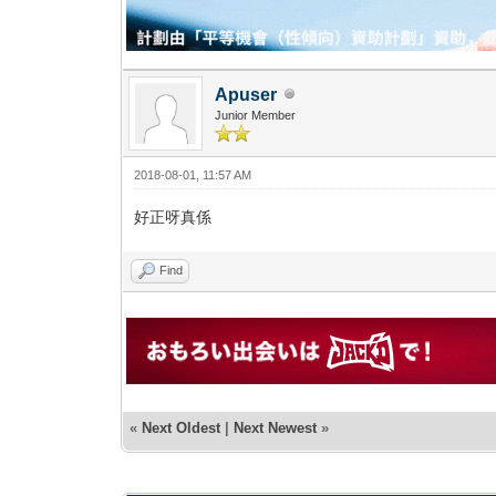
Apuser
Junior Member
2018-08-01, 11:57 AM
好正呀真係
Find
«
Next Oldest
|
Next Newest
»