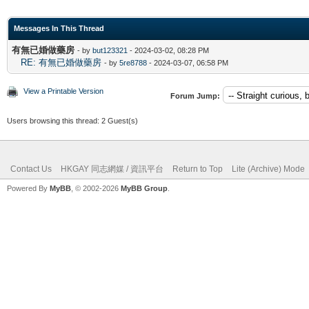
Messages In This Thread
有無已婚做藥房
- by
but123321
- 2024-03-02, 08:28 PM
RE: 有無已婚做藥房
- by
5re8788
- 2024-03-07, 06:58 PM
View a Printable Version
Forum Jump:
Users browsing this thread: 2 Guest(s)
Contact Us
HKGAY 同志網媒 / 資訊平台
Return to Top
Lite (Archive) Mode
Powered By
MyBB
, © 2002-2026
MyBB Group
.