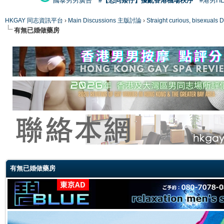
國泰男男廣告
#【恐同矮仔】擾亂香港機場秩序
#港男H
HKGAY 同志資訊平台
›
Main Discussions 主版討論
›
Straight curious, bise
有無已婚做藥房
ge
有無已婚做藥房