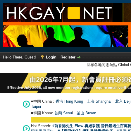
Hello There, Guest!
Login
Register
世界各地同志熱點 Global Ga
■中國 China：
香港 Hong Kong
上海 Shanghai
北京 Beij
Taipei
■韓國 Korea:
首爾 Seou
l
釜山 Busan
Hot Search:
#前香港先生 Flow 再捲爭議 昔日鍾培生百萬挑