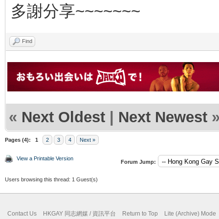
多謝分享~~~~~~~
Find
«
Next Oldest
|
Next Newest
Pages (4):
1
2
3
4
Next »
View a Printable Version
Forum Jump:
Users browsing this thread: 1 Guest(s)
Contact Us
HKGAY 同志網媒 / 資訊平台
Return to Top
Lite (Archive) Mode