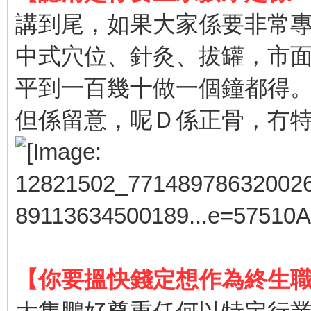
講到尾，如果大家係要非常
中式穴位、針灸、拔罐，市
平到一百幾十做一個鐘都得
但係留意，呢Ｄ係正骨，冇
【你要搵快錢定想作為終生