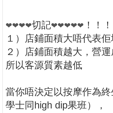
切記
！！！
❤
❤
❤
❤
❤
❤
❤
❤
❤
１）店鋪面積大唔代表佢
２）店鋪面積越大，營運
所以客源質素越低
當你唔決定以按摩作為終
學士同high dip果班），