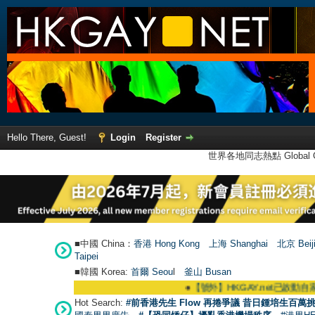
Hello There, Guest!
Login
Register
世界各地同志熱點 Global Ga
■中國 China：
香港 Hong Kong
上海 Shanghai
北京 Beij
Taipei
■韓國 Korea:
首爾 Seou
l
釜山 Busan
●
【號外】HKGAY.net已啟動自家製【群聚Telegram群
Hot Search:
#前香港先生 Flow 再捲爭議 昔日鍾培生百萬挑