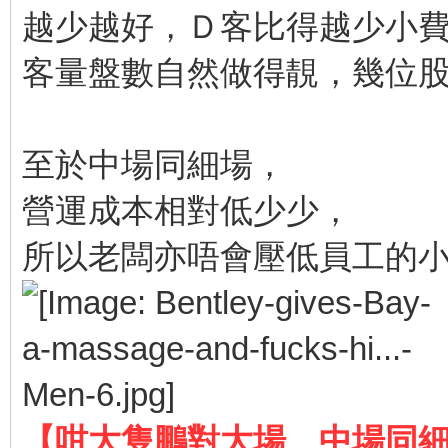
越少越好，Ｄ客比得越少小
客量盤數自然做得靚，幾位
至於中場同細場，
營運成本相對低少少，
所以老闆亦唔會壓低員工的
【咁大隻鵬對大場、中場同