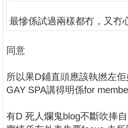
最慘係試過兩樣都冇，又冇
同意
所以果D鋪直頭應該執撚左佢
GAY SPA講得明係for membe
有D 死人爛鬼blog不斷吹