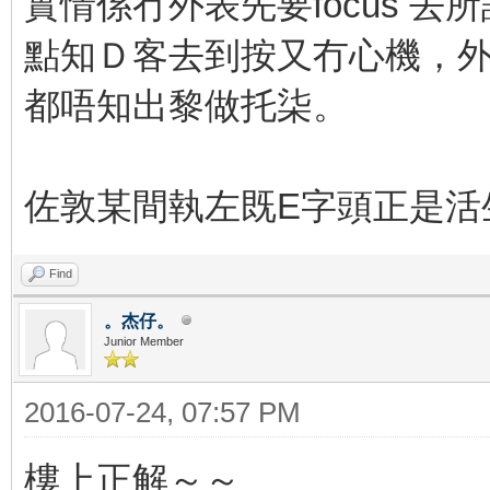
實情係冇外表先要focus 去
點知Ｄ客去到按又冇心機，
都唔知出黎做托柒。
佐敦某間執左既E字頭正是活
Find
。杰仔。
Junior Member
2016-07-24, 07:57 PM
樓上正解～～