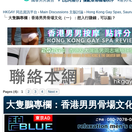
國泰男男廣告
#【恐同矮仔】擾亂香港機場秩序
#港男H
HKGAY 同志資訊平台
›
Main Discussions 主版討論
›
Hong Kong Gay Spas
大隻鵬專欄：香港男男骨場文化（一）：想入行賺錢，可以點？
ge
Pages (4):
1
2
3
4
Next »
大隻鵬專欄：香港男男骨場文