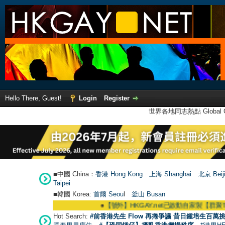
Hello There, Guest!
Login
Register
世界各地同志熱點 Global Ga
■中國 China：
香港 Hong Kong
上海 Shanghai
北京 Beij
Taipei
■韓國 Korea:
首爾 Seou
l
釜山 Busan
●
【號外】HKGAY.net已啟動自家製【群聚Telegram群組】 HKGAY
Hot Search:
#前香港先生 Flow 再捲爭議 昔日鍾培生百萬挑