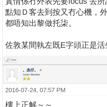
實情係冇外表先要focus 去
點知Ｄ客去到按又冇心機，
都唔知出黎做托柒。
佐敦某間執左既E字頭正是活
Find
。杰仔。
Junior Member
2016-07-24, 07:57 PM
樓上正解～～