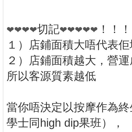
切記
！！！
❤
❤
❤
❤
❤
❤
❤
❤
❤
１）店鋪面積大唔代表佢
２）店鋪面積越大，營運
所以客源質素越低
當你唔決定以按摩作為終
學士同high dip果班），