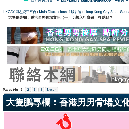
國泰男男廣告
#【恐同矮仔】擾亂香港機場秩序
#港男H
HKGAY 同志資訊平台
›
Main Discussions 主版討論
›
Hong Kong Gay Spas
大隻鵬專欄：香港男男骨場文化（一）：想入行賺錢，可以點？
ge
Pages (4):
1
2
3
4
Next »
大隻鵬專欄：香港男男骨場文