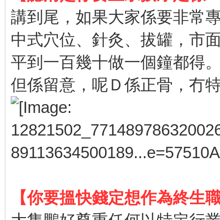
講到尾，如果大家係要非常
中式穴位、針灸、拔罐，市
平到一百幾十做一個鐘都得
但係留意，呢Ｄ係正骨，冇
【你要搵快錢定想作為終生