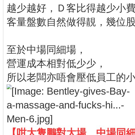
越少越好，Ｄ客比得越少小
客量盤數自然做得靚，幾位
至於中場同細場，
營運成本相對低少少，
所以老闆亦唔會壓低員工的
【咁大隻鵬對大場、中場同