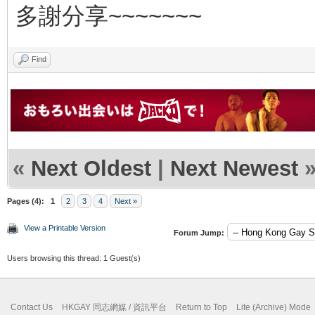
多謝分享~~~~~~~
Find
«
Next Oldest
|
Next Newest
Pages (4):
1
2
3
4
Next »
View a Printable Version
Forum Jump:
Users browsing this thread: 1 Guest(s)
Contact Us
HKGAY 同志網媒 / 資訊平台
Return to Top
Lite (Archive) Mode