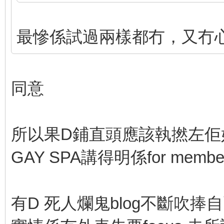
最慘係試過兩樣都冇，又冇
同意
所以果D鋪直頭應該執撚左佢
GAY SPA講得明係for membe
有D 死人爛鬼blog不斷吹