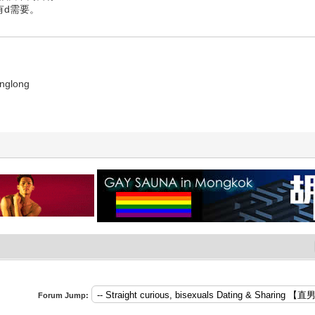
有d需要。
glong
Forum Jump: