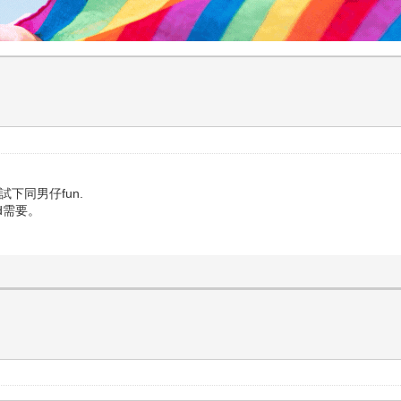
 試下同男仔fun.
d需要。