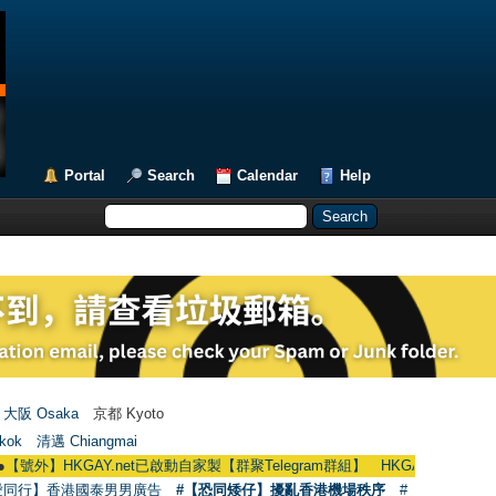
Portal
Search
Calendar
Help
大阪 Osaka
京都 Kyoto
kok
清邁 Chiangmai
HKGAY.net已啟動自家製【群聚Telegram群組】 HKGAY.net has already opene
愛同行】香港國泰男男廣告
#【恐同矮仔】擾亂香港機場秩序
#