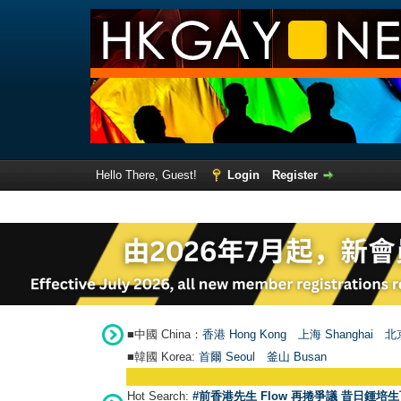
Hello There, Guest!
Login
Register
■中國 China：
香港 Hong Kong
上海 Shanghai
北京
■韓國 Korea:
首爾 Seou
l
釜山 Busan
Hot Search:
#前香港先生 Flow 再捲爭議 昔日鍾培生