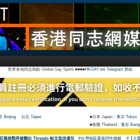
世界各地同志熱點 Global Gay Spots ■■■■
HKGAY.net Telegram 群組
 Beijing
台北 Taipei
■日本 Japan：
東京 Tokyo
■泰國 Thailand：
曼谷 Bang
●
【號外】
百萬挑戰再被翻出 Threads 帖文批涉虐兒
#台灣地區通過同性婚姻
#【大