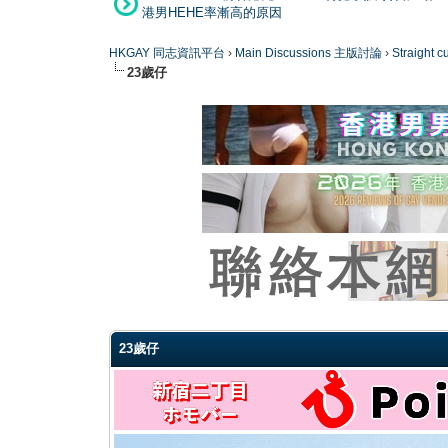
港男HEHE率漸高的原因
HKGAY 同志資訊平台
›
Main Discussions 主版討論
›
Straight
23歲仔
0 Vote(s) - 0 Average
1
2
3
4
5
23歲仔