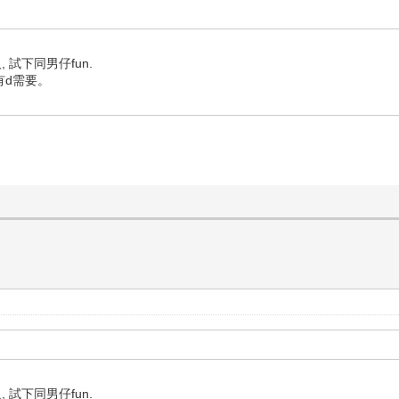
, 試下同男仔fun.
有d需要。
, 試下同男仔fun.