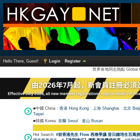
Hello There, Guest!
Login
Register
世界各地同志熱點 Global Ga
■中國 China：
香港 Hong Kong
上海 Shanghai
北京 Beij
Taipei
■韓國 Korea:
首爾 Seou
l
釜山 Busan
Hot Search:
#前香港先生 Flow 再捲爭議 昔日鍾培生百萬挑