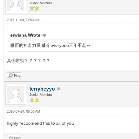
Junior Member
2017-11-04, 11:53 AM
erwiana Wrote:
膠原的神奇力量 能令everyone三年不老～
真係咁勁？？？？？？
Find
terryheyyo
Junior Member
2018-07-24, 05:05 AM
highly recoomend this to all of you
Find