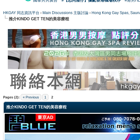
國泰男男廣告
#【恐同矮仔】擾亂香港機場秩序
#港男H
HKGAY 同志資訊平台
›
Main Discussions 主版討論
›
Hong Kong Gay Spas
推介KINDO GET TEN的美容療程
ge
Pages (2):
« Previous
1
2
推介KINDO GET TEN的美容療程