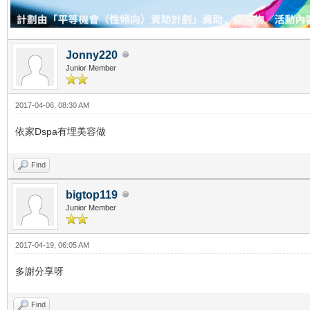
Jonny220
Junior Member
2017-04-06, 08:30 AM
依家Dspa有埋美容做
Find
bigtop119
Junior Member
2017-04-19, 06:05 AM
多謝分享呀
Find