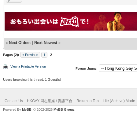
«
Next Oldest
|
Next Newest
»
Pages (2):
« Previous
1
2
View a Printable Version
Forum Jump:
Users browsing this thread: 1 Guest(s)
Contact Us
HKGAY 同志網媒 / 資訊平台
Return to Top
Lite (Archive) Mode
Powered By
MyBB
, © 2002-2026
MyBB Group
.