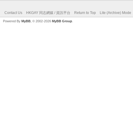
Contact Us
HKGAY 同志網媒 / 資訊平台
Return to Top
Lite (Archive) Mode
Powered By
MyBB
, © 2002-2026
MyBB Group
.