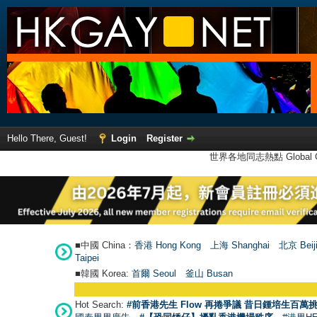
Hello There, Guest!
Login
Register
世界各地同志熱點 Global Ga
■中國 China：
香港 Hong Kong
上海 Shanghai
北京 Beij
Taipei
■韓國 Korea:
首爾 Seou
l
釜山 Busan
Hot Search:
#前香港先生 Flow 再捲爭議 昔日鍾培生百萬挑