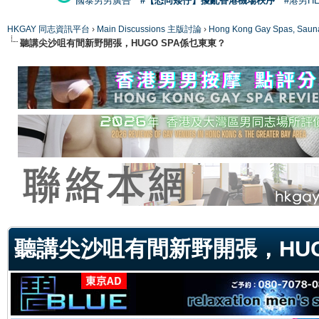
國泰男男廣告
#【恐同矮仔】擾亂香港機場秩序
#港男H
HKGAY 同志資訊平台
›
Main Discussions 主版討論
›
Hong Kong Gay Spas
聽講尖沙咀有間新野開張，HUGO SPA係乜東東？
ge
聽講尖沙咀有間新野開張，HUG