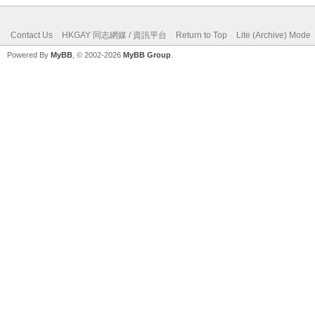
Contact Us
HKGAY 同志網媒 / 資訊平台
Return to Top
Lite (Archive) Mode
Powered By
MyBB
, © 2002-2026
MyBB Group
.