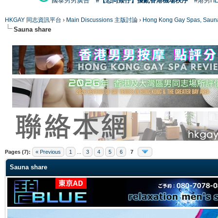
國泰男男廣告
#【恐同矮仔】擾亂香港機場秩序
#港男H
HKGAY 同志資訊平台
›
Main Discussions 主版討論
›
Hong Kong Gay Spas
Sauna share
ge
Pages (7):
« Previous
1
...
3
4
5
6
7
Sauna share