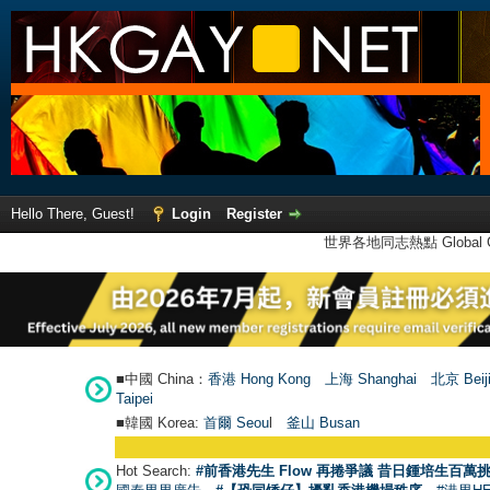
Hello There, Guest!
Login
Register
世界各地同志熱點 Global Ga
■中國 China：
香港 Hong Kong
上海 Shanghai
北京 Beij
Taipei
■韓國 Korea:
首爾 Seou
l
釜山 Busan
Hot Search:
#前香港先生 Flow 再捲爭議 昔日鍾培生百萬挑