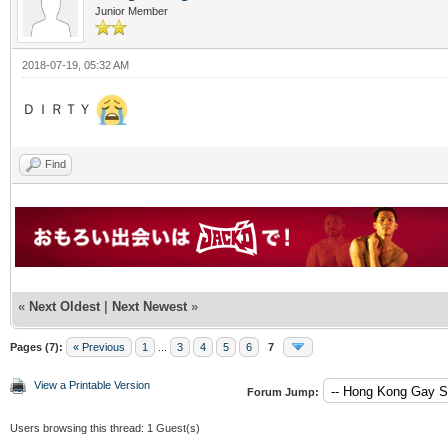
Junior Member
2018-07-19, 05:32 AM
ＤＩＲＴＹ
Find
«
Next Oldest
|
Next Newest
»
Pages (7):
« Previous
1
...
3
4
5
6
7
View a Printable Version
Forum Jump:
Users browsing this thread: 1 Guest(s)