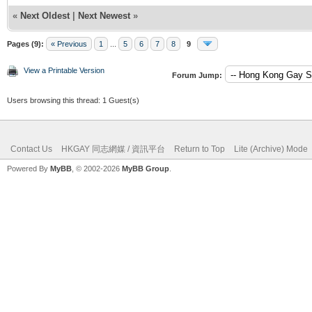
«
Next Oldest
|
Next Newest
»
Pages (9):
« Previous
1
...
5
6
7
8
9
View a Printable Version
Forum Jump:
Users browsing this thread: 1 Guest(s)
Contact Us
HKGAY 同志網媒 / 資訊平台
Return to Top
Lite (Archive) Mode
Powered By
MyBB
, © 2002-2026
MyBB Group
.