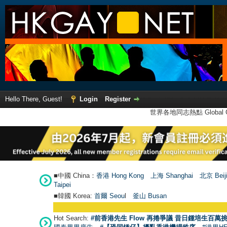
Hello There, Guest!
Login
Register
世界各地同志熱點 Global Ga
■中國 China：
香港 Hong Kong
上海 Shanghai
北京 Beij
Taipei
■韓國 Korea:
首爾 Seou
l
釜山 Busan
Hot Search:
#前香港先生 Flow 再捲爭議 昔日鍾培生百萬挑