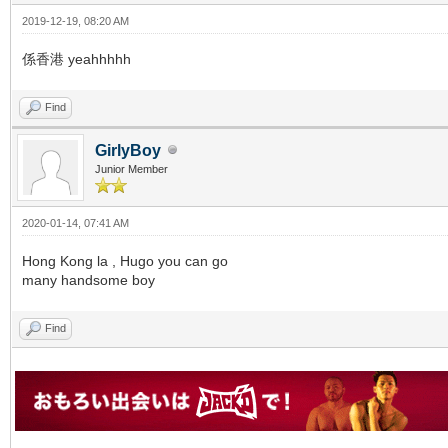
2019-12-19, 08:20 AM
係香港 yeahhhhh
Find
GirlyBoy
Junior Member
2020-01-14, 07:41 AM
Hong Kong la , Hugo you can go
many handsome boy
Find