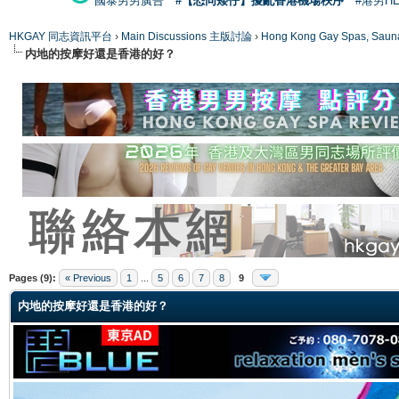
國泰男男廣告
#【恐同矮仔】擾亂香港機場秩序
#港男H
HKGAY 同志資訊平台
›
Main Discussions 主版討論
›
Hong Kong Gay Spas
内地的按摩好還是香港的好？
ge
Pages (9):
« Previous
1
...
5
6
7
8
9
内地的按摩好還是香港的好？