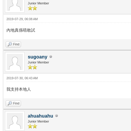
Junior Member
2019-07-29, 06:08 AM
內地真係唔敢試
Find
sugoany
Junior Member
2019-07-30, 06:43 AM
我支持本地人
Find
ahuahuahu
Junior Member