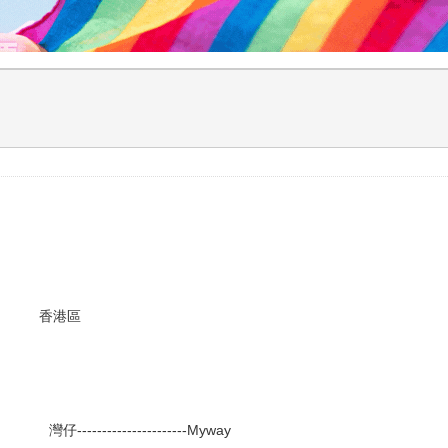
港區
---------------------Myway