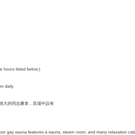
hours listed below.)
m daily
面積大的同志桑拿，其場中設有
or gay sauna features a sauna, steam room, and many relaxation cabin