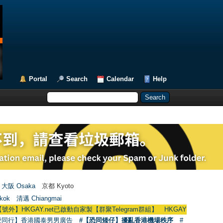
Portal
Search
Calendar
Help
大阪 Osaka
京都 Kyoto
kok
清邁 Chiangmai
Y.net已啟動自家製【群聚Telegram群組】 HKGAY.net has already opened a h
愛同行】香港國泰男男廣告
#【恐同矮仔】擾亂香港機場秩序
#