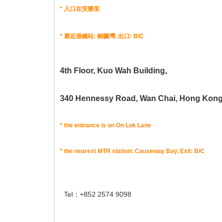
*
入口在安樂里
*
最近港鐵站
:
銅鑼灣
,
出口
: B/C
4th Floor,
Kuo Wah Building,
340 Hennessy Road, Wan Chai, Hong Kon
* the entrance is on On Lok Lane
* the nearest MTR station: Causeway Bay, Exit: B/C
Tel：+852 2574 9098