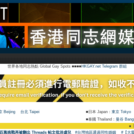
世界各地同志熱點 Global Gay Spots ■■■■
HKGAY.net Telegram 群組
 Beijing
台北 Taipei
■日本 Japan：
東京 Tokyo
■泰國 Thailand：
曼谷 Bang
●
【號外】HKGA
百萬挑戰再被翻出 Threads 帖文批涉虐兒
#台灣地區通過同性婚姻
#【大