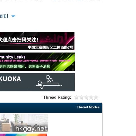
、酒吧】
Thread Rating:
Thread Modes