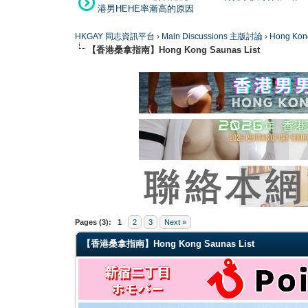
港男HEHE率漸高的原因
HKGAY 同志資訊平台
›
Main Discussions 主版討論
›
Hong K
【香港桑拿指南】Hong Kong Saunas List
0 Vote(s) - 0 Average
1
2
3
4
5
Pages (3):
1
2
3
Next »
【香港桑拿指南】Hong Kong Saunas List