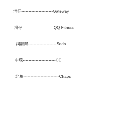
---------------------Gateway
--------------------QQ Fitness
銅鑼灣--------------------Soda
----------------------CE
------------------------Chaps