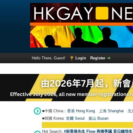
Hello There, Guest!
Login
Register
■中國 China：
香港 Hong Kong
上海 Shanghai
北京
■韓國 Korea:
首爾 Seou
l
釜山 Busan
Hot Search:
#前香港先生 Flow 再捲爭議 昔日鍾培生