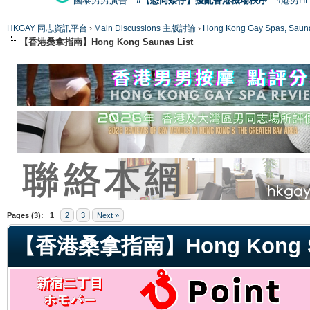
國泰男男廣告
#【恐同矮仔】擾亂香港機場秩序
#港男H
HKGAY 同志資訊平台
›
Main Discussions 主版討論
›
Hong Kong Gay Spas
【香港桑拿指南】Hong Kong Saunas List
ge
Pages (3):
1
2
3
Next »
【香港桑拿指南】Hong Kong Sa