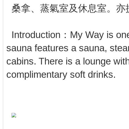
桑拿、蒸氣室及休息室。亦
Introduction：My Way is one 
sauna features a sauna, ste
cabins. There is a lounge wit
complimentary soft drinks.