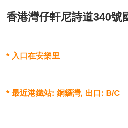
香港灣仔軒尼詩道340號
*
入口在安樂里
*
最近港鐵站
:
銅鑼灣
,
出口
: B/C