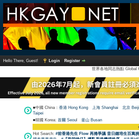
Hello There, Guest!
Login
Register
世界各地同志熱點 Global Ga
■中國 China：
香港 Hong Kong
上海 Shanghai
北京 Beij
Taipei
■韓國 Korea:
首爾 Seou
l
釜山 Busan
●
【號外】HKG
Hot Search:
#前香港先生 Flow 再捲爭議 昔日鍾培生百萬挑