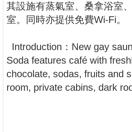
其設施有蒸氣室、桑拿浴室、
室。同時亦提供免費Wi-Fi。
Introduction：New gay saun
Soda features café with fresh
chocolate, sodas, fruits and
room, private cabins, dark ro