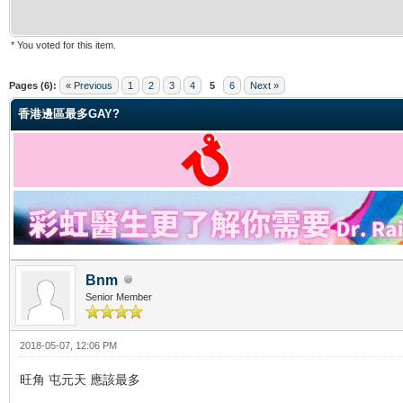
* You voted for this item.
ge
Pages (6):
« Previous
1
2
3
4
5
6
Next »
香港邊區最多GAY?
Bnm
Senior Member
2018-05-07, 12:06 PM
旺角 屯元天 應該最多