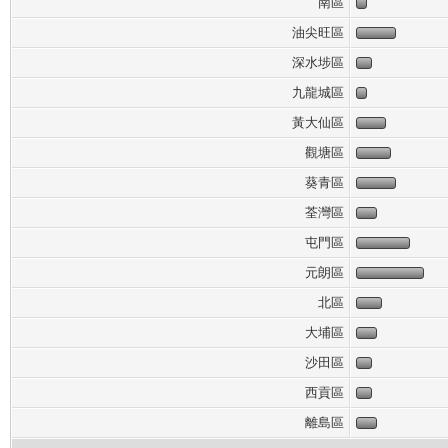
南區
油尖旺區
深水埗區
九龍城區
黃大仙區
觀塘區
葵青區
荃灣區
屯門區
元朗區
北區
大埔區
沙田區
西貢區
離島區