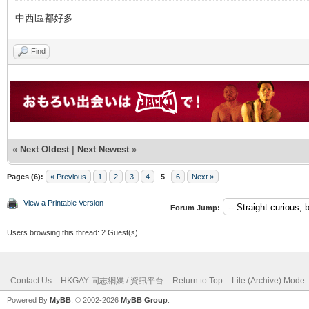
中西區都好多
Find
«
Next Oldest
|
Next Newest
»
Pages (6):
« Previous
1
2
3
4
5
6
Next »
View a Printable Version
Forum Jump:
Users browsing this thread: 2 Guest(s)
Contact Us
HKGAY 同志網媒 / 資訊平台
Return to Top
Lite (Archive) Mode
Powered By
MyBB
, © 2002-2026
MyBB Group
.