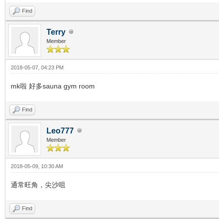
Find
Terry
Member
2018-05-07, 04:23 PM
mk啦 好多sauna gym room
Find
Leo777
Member
2018-05-09, 10:30 AM
通常旺角，尖沙咀
Find