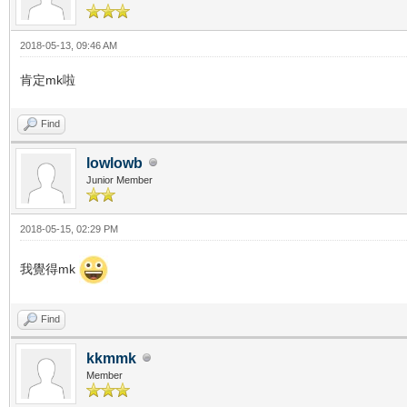
2018-05-13, 09:46 AM
肯定mk啦
Find
lowlowb
Junior Member
2018-05-15, 02:29 PM
我覺得mk
Find
kkmmk
Member