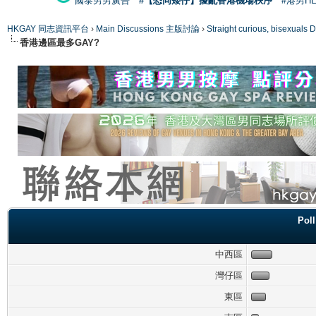
國泰男男廣告
#【恐同矮仔】擾亂香港機場秩序
#港男H
HKGAY 同志資訊平台
›
Main Discussions 主版討論
›
Straight curious, bise
香港邊區最多GAY?
Po
中西區
灣仔區
東區