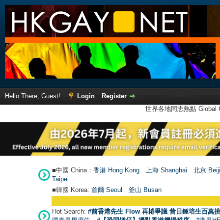
Hello There, Guest!
Login
Register
世界各地同志熱點 Global Ga
■中國 China：
香港 Hong Kong
上海 Shanghai
北京 Beij
Taipei
■韓國 Korea:
首爾 Seou
l
釜山 Busan
Hot Search:
#前香港先生 Flow 再捲爭議 昔日鍾培生百萬挑