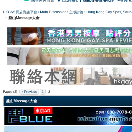
國泰男男廣告
#【恐同矮仔】擾亂香港機場秩序
#港男H
HKGAY 同志資訊平台
›
Main Discussions 主版討論
›
Hong Kong Gay Spas
釜山Massage大全
ge
Pages (2):
« Previous
1
2
釜山Massage大全