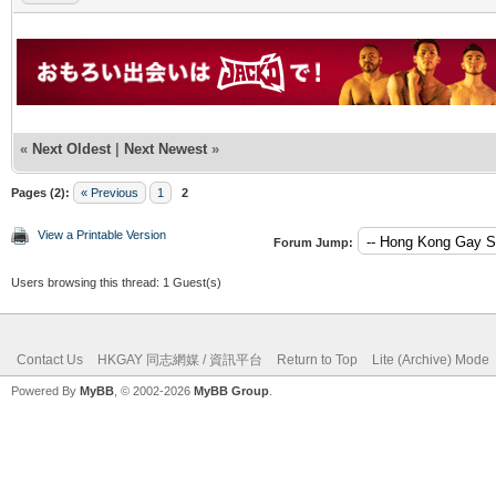
«
Next Oldest
|
Next Newest
»
Pages (2):
« Previous
1
2
View a Printable Version
Forum Jump:
Users browsing this thread: 1 Guest(s)
Contact Us
HKGAY 同志網媒 / 資訊平台
Return to Top
Lite (Archive) Mode
Powered By
MyBB
, © 2002-2026
MyBB Group
.