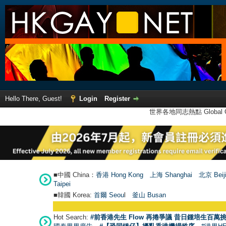
Hello There, Guest!
Login
Register
世界各地同志熱點 Global Ga
■中國 China：
香港 Hong Kong
上海 Shanghai
北京 Beij
Taipei
■韓國 Korea:
首爾 Seou
l
釜山 Busan
Hot Search:
#前香港先生 Flow 再捲爭議 昔日鍾培生百萬挑