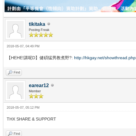
tikitaka
Posting Freak
2018-05-07, 04:49 PM
【HEHE!講呢D】健碩猛男教煮野?:
http://hkgay.net/showthread.ph
Find
earear12
Member
2018-05-07, 05:12 PM
THX SHARE & SUPPORT
Find